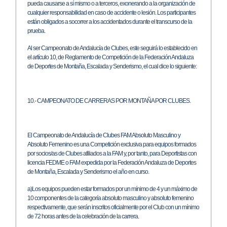
pueda causarse a sí mismo o a terceros, exonerando a la organización de
cualquier responsabilidad en caso de accidente o lesión. Los participantes
están obligados a socorrer a los accidentados durante el transcurso de la
prueba.
Al ser Campeonato de Andalucía de Clubes, este seguirá lo establecido en
el artículo 10, de Reglamento de Competición de la Federación Andaluza
de Deportes de Montaña, Escalada y Senderismo, el cual dice lo siguiente:
10.- CAMPEONATO DE CARRERAS POR MONTAÑA POR CLUBES.
El Campeonato de Andalucía de Clubes FAM Absoluto Masculino y
Absoluto Femenino es una Competición exclusiva para equipos formados
por socios/as de Clubes afiliados a la FAM y, por tanto, para Deportistas con
licencia FEDME o FAM expedida por la Federación Andaluza de Deportes
de Montaña, Escalada y Senderismo el año en curso.
a)Los equipos pueden estar formados por un mínimo de 4 y un máximo de
10 componentes de la categoría absoluto masculino y absoluto femenino
respectivamente, que serán inscritos oficialmente por el Club con un mínimo
de 72 horas antes de la celebración de la carrera.