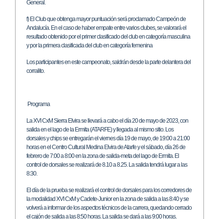
General.
f) El Club que obtenga mayor puntuación será proclamado Campeón de
Andalucía. En el caso de haber empate entre varios clubes, se valorará el
resultado obtenido por el primer clasificado del club en categoría masculina
y por la primera clasificada del club en categoría femenina
Los participantes en este campeonato, saldrán desde la parte delantera del
corralito.
Programa
La XVI CxM Sierra Elvira se llevará a cabo el día 20 de mayo de 2023, con
salida en el lago de la Ermita (ATARFE) y llegada al mismo sitio. Los
dorsales y chips se entregarán el viernes día 19 de mayo, de 19:00 a 21:00
horas en el Centro Cultural Medina Elvira de Atarfe y el sábado, día 26 de
febrero de 7:00 a 8:00 en la zona de salida-meta del lago de Ermita. El
control de dorsales se realizará de 8.10 a 8.25. La salida tendrá lugar a las
8:30.
El día de la prueba se realizará el control de dorsales para los corredores de
la modalidad XVI CxM y Cadete-Junior en la zona de salida a las 8:40 y se
volverá a informar de los aspectos técnicos de la carrera, quedando cerrado
el cajón de salida a las 8:50 horas. La salida se dará a las 9:00 horas.