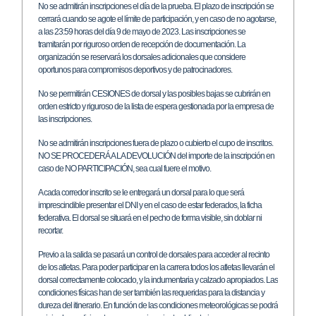
No se admitirán inscripciones el día de la prueba. El plazo de inscripción se
cerrará cuando se agote el límite de participación, y en caso de no agotarse,
a las 23:59 horas del día 9 de mayo de 2023. Las inscripciones se
tramitarán por riguroso orden de recepción de documentación. La
organización se reservará los dorsales adicionales que considere
oportunos para compromisos deportivos y de patrocinadores.
No se permitirán CESIONES de dorsal y las posibles bajas se cubrirán en
orden estricto y riguroso de la lista de espera gestionada por la empresa de
las inscripciones.
No se admitirán inscripciones fuera de plazo o cubierto el cupo de inscritos.
NO SE PROCEDERÁ A LA DEVOLUCIÓN del importe de la inscripción en
caso de NO PARTICIPACIÓN, sea cual fuere el motivo.
A cada corredor inscrito se le entregará un dorsal para lo que será
imprescindible presentar el DNI y en el caso de estar federados, la ficha
federativa. El dorsal se situará en el pecho de forma visible, sin doblar ni
recortar.
Previo a la salida se pasará un control de dorsales para acceder al recinto
de los atletas. Para poder participar en la carrera todos los atletas llevarán el
dorsal correctamente colocado, y la indumentaria y calzado apropiados. Las
condiciones físicas han de ser también las requeridas para la distancia y
dureza del itinerario. En función de las condiciones meteorológicas se podrá