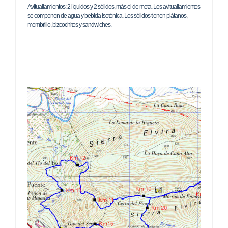
Avituallamientos: 2 líquidos y 2 sólidos, más el de meta. Los avituallamientos
se componen de agua y bebida isotónica. Los sólidos tienen plátanos,
membrillo, bizcochitos y sandwiches.