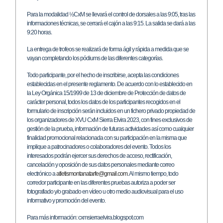
Para la modalidad ½CxM se llevará el control de dorsales a las 9:05, tras las
informaciones técnicas, se cerrará el cajón a las 9:15. La salida se dará a las
9:20 horas.
La entrega de trofeos se realizará de forma ágil y rápida a medida que se
vayan completando los pódiums de las diferentes categorías.
Todo participante, por el hecho de inscribirse, acepta las condiciones
establecidas en el presente reglamento. De acuerdo con lo establecido en
la Ley Orgánica 15/1999 de 13 de diciembre de Protección de datos de
carácter personal, todos los datos de los participantes recogidos en el
formulario de inscripción serán incluidos en un fichero privado propiedad de
los organizadores de XVU CxM Sierra Elvira 2023, con fines exclusivos de
gestión de la prueba, información de futuras actividades así como cualquier
finalidad promocional relacionada con su participación en la misma que
implique a patrocinadores o colaboradores del evento. Todos los
interesados podrán ejercer sus derechos de acceso, rectificación,
cancelación y oposición de sus datos personales mediante correo
electrónico a
atletismontanatarfe@gmail.com
. Al mismo tiempo, todo
corredor participante en las diferentes pruebas autoriza a poder ser
fotografiado y/o grabado en vídeo u otro medio audiovisual para el uso
informativo y promoción del evento.
Para más información: cxmsierraelvira.blogspot.com