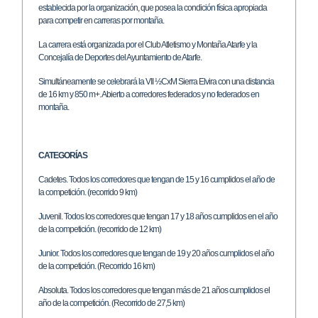
establecida por la organización, que posea la condición física apropiada
para competir en carreras por montaña.
La carrera está organizada por el Club Atletismo y Montaña Atarfe y la
Concejalía de Deportes del Ayuntamiento de Atarfe.
Simultáneamente se celebrará la VII ½CxM Sierra Elvira con una distancia
de 16 km y 850 m+. Abierto a corredores federados y no federados en
montaña.
CATEGORÍAS
Cadetes. Todos los corredores que tengan de 15 y 16 cumplidos el año de
la competición. (recorrido 9 km)
Juvenil. Todos los corredores que tengan 17 y 18 años cumplidos en el año
de la competición. (recorrido de 12 km)
Junior. Todos los corredores que tengan de 19 y 20 años cumplidos el año
de la competición. (Recorrido 16 km)
Absoluta. Todos los corredores que tengan más de 21 años cumplidos el
año de la competición. (Recorrido de 27,5 km)