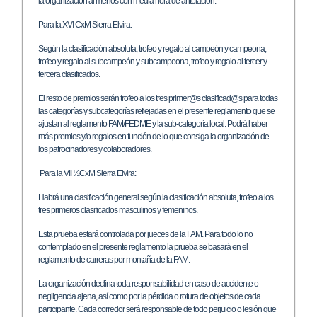
la organización al menos con media hora de antelación.
Para la XVI CxM Sierra Elvira:
Según la clasificación absoluta, trofeo y regalo al campeón y campeona,
trofeo y regalo al subcampeón y subcampeona, trofeo y regalo al tercer y
tercera clasificados.
El resto de premios serán trofeo a los tres primer@s clasificad@s para todas
las categorías y subcategorías reflejadas en el presente reglamento que se
ajustan al reglamento FAM/FEDME y la sub-categoría local. Podrá haber
más premios y/o regalos en función de lo que consiga la organización de
los patrocinadores y colaboradores.
Para la VII ½CxM Sierra Elvira:
Habrá una clasificación general según la clasificación absoluta, trofeo a los
tres primeros clasificados masculinos y femeninos.
Esta prueba estará controlada por jueces de la FAM. Para todo lo no
contemplado en el presente reglamento la prueba se basará en el
reglamento de carreras por montaña de la FAM.
La organización declina toda responsabilidad en caso de accidente o
negligencia ajena, así como por la pérdida o rotura de objetos de cada
participante. Cada corredor será responsable de todo perjuicio o lesión que