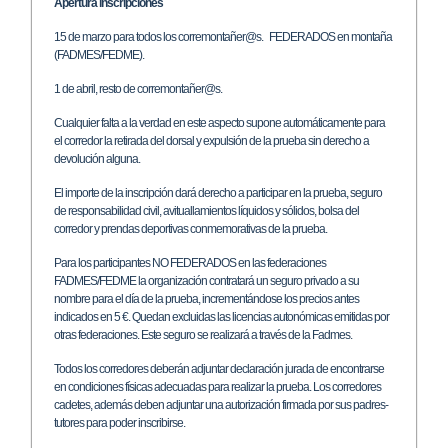
Apertura inscripciones
15 de marzo para todos los corremontañer@s. FEDERADOS en montaña
(FADMES/FEDME).
1 de abril, resto de corremontañer@s.
Cualquier falta a la verdad en este aspecto supone automáticamente para
el corredor la retirada del dorsal y expulsión de la prueba sin derecho a
devolución alguna.
El importe de la inscripción dará derecho a participar en la prueba, seguro
de responsabilidad civil, avituallamientos líquidos y sólidos, bolsa del
corredor y prendas deportivas conmemorativas de la prueba.
Para los participantes NO FEDERADOS en las federaciones
FADMES/FEDME la organización contratará un seguro privado a su
nombre para el día de la prueba, incrementándose los precios antes
indicados en 5 €. Quedan excluidas las licencias autonómicas emitidas por
otras federaciones. Este seguro se realizará a través de la Fadmes.
Todos los corredores deberán adjuntar declaración jurada de encontrarse
en condiciones físicas adecuadas para realizar la prueba. Los corredores
cadetes, además deben adjuntar una autorización firmada por sus padres-
tutores para poder inscribirse.