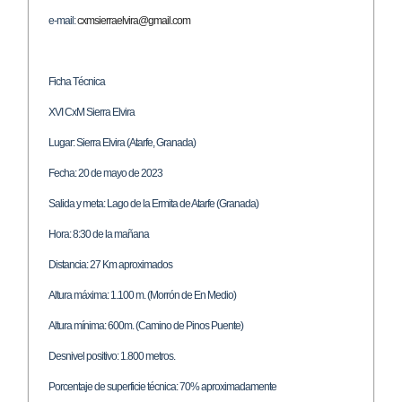
e-mail:
cxmsierraelvira@gmail.com
Ficha Técnica
XVI CxM Sierra Elvira
Lugar: Sierra Elvira (Atarfe, Granada)
Fecha: 20 de mayo de 2023
Salida y meta: Lago de la Ermita de Atarfe (Granada)
Hora: 8:30 de la mañana
Distancia: 27 Km aproximados
Altura máxima: 1.100 m. (Morrón de En Medio)
Altura mínima: 600m. (Camino de Pinos Puente)
Desnivel positivo: 1.800 metros.
Porcentaje de superficie técnica: 70% aproximadamente