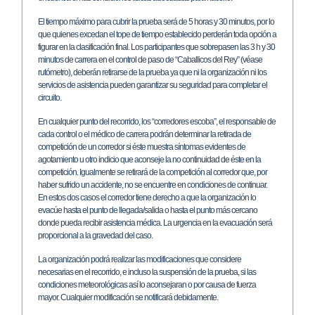
El tiempo máximo para cubrir la prueba será de 5 horas y 30 minutos, por lo
que quienes excedan el tope de tiempo establecido perderán toda opción a
figurar en la clasificación final. Los participantes que sobrepasen las 3 h y 30
minutos de carrera en el control de paso de “Caballicos del Rey” (véase
rutómetro), deberán retirarse de la prueba ya que ni la organización ni los
servicios de asistencia pueden garantizar su seguridad para completar el
circuito.
En cualquier punto del recorrido, los “corredores escoba”, el responsable de
cada control o el médico de carrera podrán determinar la retirada de
competición de un corredor si éste muestra síntomas evidentes de
agotamiento u otro indicio que aconseje la no continuidad de éste en la
competición. Igualmente se retirará de la competición al corredor que, por
haber sufrido un accidente, no se encuentre en condiciones de continuar.
En estos dos casos el corredor tiene derecho a que la organización lo
evacúe hasta el punto de llegada/salida o hasta el punto más cercano
donde pueda recibir asistencia médica. La urgencia en la evacuación será
proporcional a la gravedad del caso.
La organización podrá realizar las modificaciones que considere
necesarias en el recorrido, e incluso la suspensión de la prueba, si las
condiciones meteorológicas así lo aconsejaran o por causa de fuerza
mayor. Cualquier modificación se notificará debidamente.