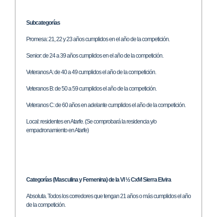
Subcategorías
Promesa: 21, 22 y 23 años cumplidos en el año de la competición.
Senior: de 24 a 39 años cumplidos en el año de la competición.
Veteranos A: de 40 a 49 cumplidos el año de la competición.
Veteranos B: de 50 a 59 cumplidos el año de la competición.
Veteranos C: de 60 años en adelante cumplidos el año de la competición.
Local: residentes en Atarfe. (Se comprobará la residencia y/o
empadronamiento en Atarfe)
Categorías (Masculina y Femenina) de la VI ½ CxM Sierra Elvira
Absoluta. Todos los corredores que tengan 21 años o más cumplidos el año
de la competición.