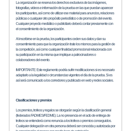
La organización se reserva los derechos exclusivos de las imágenes,
fotografías, videos e información de la prueba en las que puedan aparecer
los participantes, así como de utilizar ese material para anuncios, relaciones
públicas o cualquier otro propósito periodístico o de promoción del evento.
Cualquier proyecto mediático o publicitario deberá contar previamente con
el consentimiento de la organización.
Al inscribirse en la prueba, los participantes ceden sus datos y dan su
consentimiento para que la organización trate los mismos para la gestión de
la competición, así como cualquier finalidad promocional relacionada con
su participación en la misma que implique a patrocinadores o
colaboradores del evento.
IMPORTANTE: Este reglamento podría sufrir modificaciones si es necesario
adaptarlo a la legalidad o circunstancias vigentes el día de la prueba. Si es
así será comunicado a los corredores y publicado en web y redes sociales.
Clasificaciones y premios
Los premios, trofeos y regalos se otorgarán según la clasificación general
(federados FADMES/FEDME). La no presencia en el acto de entrega de
trofeos se entenderá como renuncia a los trofeos o premios conseguidos.
Cualquier delegación en otra persona deberá ser conocida y autorizada por