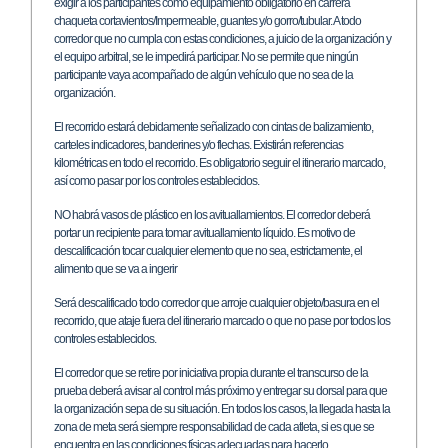
exigir a los participantes como equipamiento obligatorio en carrera
chaqueta cortavientos/Impermeable, guantes y/o gorro/tubular. A todo
corredor que no cumpla con estas condiciones, a juicio de la organización y
el equipo arbitral, se le impedirá participar. No se permite que ningún
participante vaya acompañado de algún vehículo que no sea de la
organización.
El recorrido estará debidamente señalizado con cintas de balizamiento,
carteles indicadores, banderines y/o flechas. Existirán referencias
kilométricas en todo el recorrido. Es obligatorio seguir el itinerario marcado,
así como pasar por los controles establecidos.
NO habrá vasos de plástico en los avituallamientos. El corredor deberá
portar un recipiente para tomar avituallamiento líquido. Es motivo de
descalificación tocar cualquier elemento que no sea, estrictamente, el
alimento que se va a ingerir
Será descalificado todo corredor que arroje cualquier objeto/basura en el
recorrido, que ataje fuera del itinerario marcado o que no pase por todos los
controles establecidos.
El corredor que se retire por iniciativa propia durante el transcurso de la
prueba deberá avisar al control más próximo y entregar su dorsal para que
la organización sepa de su situación. En todos los casos, la llegada hasta la
zona de meta será siempre responsabilidad de cada atleta, si es que se
encuentra en las condiciones físicas adecuadas para hacerlo.