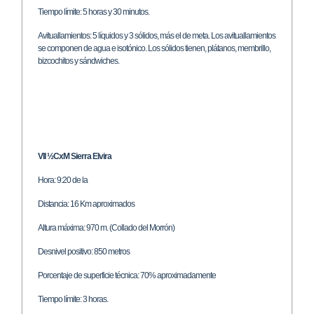
Tiempo límite: 5 horas y 30 minutos.
Avituallamientos: 5 líquidos y 3 sólidos, más el de meta. Los avituallamientos
se componen de agua e isotónico. Los sólidos tienen, plátanos, membrillo,
bizcochitos y sándwiches.
VII ½CxM Sierra Elvira
Hora: 9:20 de la
Distancia: 16 Km aproximados
Altura máxima: 970 m. (Collado del Morrón)
Desnivel positivo: 850 metros
Porcentaje de superficie técnica: 70% aproximadamente
Tiempo límite: 3 horas.