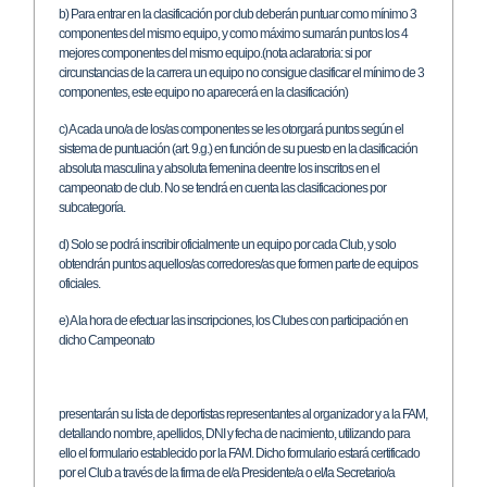
b) Para entrar en la clasificación por club deberán puntuar como mínimo 3
componentes del mismo equipo, y como máximo sumarán puntos los 4
mejores componentes del mismo equipo.(nota aclaratoria: si por
circunstancias de la carrera un equipo no consigue clasificar el mínimo de 3
componentes, este equipo no aparecerá en la clasificación)
c) A cada uno/a de los/as componentes se les otorgará puntos según el
sistema de puntuación (art. 9.g.) en función de su puesto en la clasificación
absoluta masculina y absoluta femenina deentre los inscritos en el
campeonato de club. No se tendrá en cuenta las clasificaciones por
subcategoría.
d) Solo se podrá inscribir oficialmente un equipo por cada Club, y solo
obtendrán puntos aquellos/as corredores/as que formen parte de equipos
oficiales.
e) A la hora de efectuar las inscripciones, los Clubes con participación en
dicho Campeonato
presentarán su lista de deportistas representantes al organizador y a la FAM,
detallando nombre, apellidos, DNI y fecha de nacimiento, utilizando para
ello el formulario establecido por la FAM. Dicho formulario estará certificado
por el Club a través de la firma de el/a Presidente/a o el/la Secretario/a