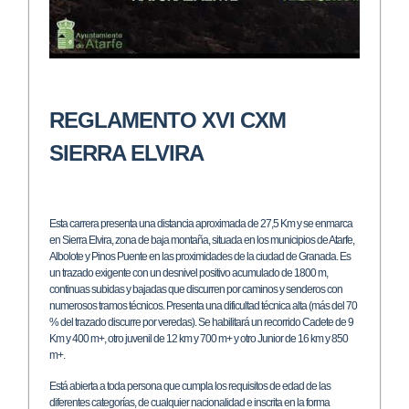
REGLAMENTO XVI CXM
SIERRA ELVIRA
Esta carrera presenta una distancia aproximada de 27,5 Km y se enmarca
en Sierra Elvira, zona de baja montaña, situada en los municipios de Atarfe,
Albolote y Pinos Puente en las proximidades de la ciudad de Granada. Es
un trazado exigente con un desnivel positivo acumulado de 1800 m,
continuas subidas y bajadas que discurren por caminos y senderos con
numerosos tramos técnicos. Presenta una dificultad técnica alta (más del 70
% del trazado discurre por veredas). Se habilitará un recorrido Cadete de 9
Km y 400 m+, otro juvenil de 12 km y 700 m+ y otro Junior de 16 km y 850
m+.
Está abierta a toda persona que cumpla los requisitos de edad de las
diferentes categorías, de cualquier nacionalidad e inscrita en la forma