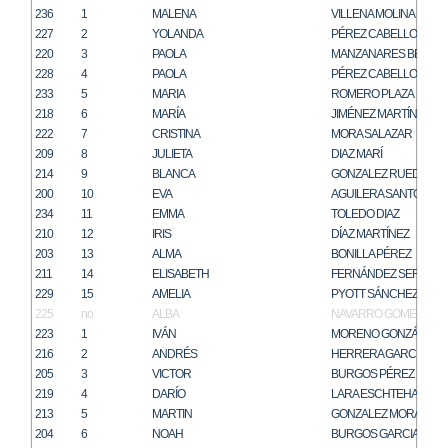
236
1
MALENA
VILLENA MOLINA
227
2
YOLANDA
PÉREZ CABELLO
220
3
PAOLA
MANZANARES BENÍTE
228
4
PAOLA
PÉREZ CABELLO
233
5
MARIA
ROMERO PLAZA
218
6
MARÍA
JIMÉNEZ MARTÍN
222
7
CRISTINA
MORA SALAZAR
209
8
JULIETA
DIAZ MARÍ
214
9
BLANCA
GONZALEZ RUEDA
200
10
EVA
AGUILERA SANTOS
234
11
EMMA
TOLEDO DIAZ
210
12
IRIS
DÍAZ MARTÍNEZ
203
13
ALMA
BONILLA PÉREZ
211
14
ELISABETH
FERNÁNDEZ SERRAN
229
15
AMELIA
PYOTT SÁNCHEZ
225
no
ALBA
NAVARRO GOMEZ
223
1
IVÁN
MORENO GONZÁLEZ
216
2
ANDRÉS
HERRERA GARCÍA
205
3
VICTOR
BURGOS PÉREZ
219
4
DARÍO
LARA ESCHTEHARDI
213
5
MARTIN
GONZALEZ MORALES
204
6
NOAH
BURGOS GARCIA