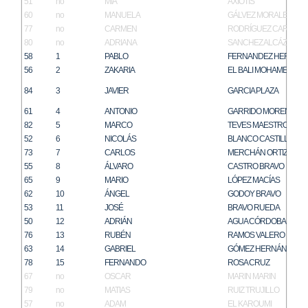
51
no
MIA
AXIOTIS
60
no
MANUELA
GÁLVEZ MORALES
77
no
CARMEN
RODRÍGUEZ CARRAS
80
no
ADRIANA
SANCHEZ ALCÁZAR
58
1
PABLO
FERNANDEZ HERRER
56
2
ZAKARIA
EL BALI MOHAMED
84
3
JAVIER
GARCIA PLAZA
61
4
ANTONIO
GARRIDO MORENO
82
5
MARCO
TEVES MAESTRO
52
6
NICOLÁS
BLANCO CASTILLO
73
7
CARLOS
MERCHÁN ORTIZ
55
8
ÁLVARO
CASTRO BRAVO
65
9
MARIO
LÓPEZ MACÍAS
62
10
ÁNGEL
GODOY BRAVO
53
11
JOSÉ
BRAVO RUEDA
50
12
ADRIÁN
AGUA CÓRDOBA
76
13
RUBÉN
RAMOS VALERO
63
14
GABRIEL
GÓMEZ HERNÁNDEZ
78
15
FERNANDO
ROSA CRUZ
67
no
OSCAR
MARIN MARIN
79
no
MATIAS
RUIZ TRUJILLO
57
no
ADAM
EL KAROUMI