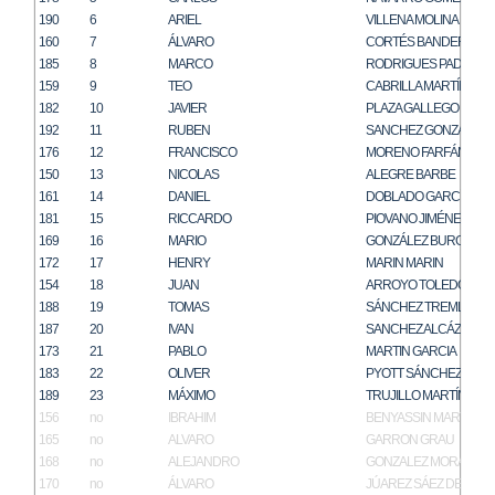
190
6
ARIEL
VILLENA MOLINA
160
7
ÁLVARO
CORTÉS BANDERA
185
8
MARCO
RODRIGUES PADILLA
159
9
TEO
CABRILLA MARTÍNEZ
182
10
JAVIER
PLAZA GALLEGO
192
11
RUBEN
SANCHEZ GONZALEZ
176
12
FRANCISCO
MORENO FARFÁN
150
13
NICOLAS
ALEGRE BARBE
161
14
DANIEL
DOBLADO GARCÍA
181
15
RICCARDO
PIOVANO JIMÉNEZ
169
16
MARIO
GONZÁLEZ BURGOS
172
17
HENRY
MARIN MARIN
154
18
JUAN
ARROYO TOLEDO
188
19
TOMAS
SÁNCHEZ TREMLETT
187
20
IVAN
SANCHEZ ALCÁZAR
173
21
PABLO
MARTIN GARCIA
183
22
OLIVER
PYOTT SÁNCHEZ
189
23
MÁXIMO
TRUJILLO MARTÍN
156
no
IBRAHIM
BENYASSIN MARTÍN
165
no
ALVARO
GARRON GRAU
168
no
ALEJANDRO
GONZALEZ MORALES
170
no
ÁLVARO
JÚAREZ SÁEZ DE TEJA