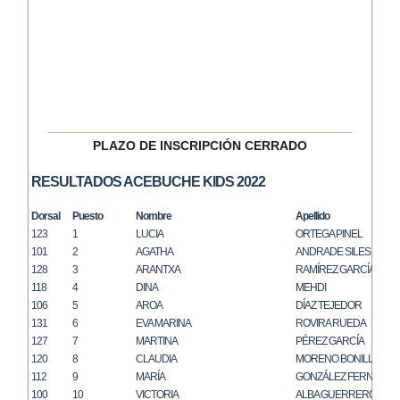
PLAZO DE INSCRIPCIÓN CERRADO
RESULTADOS ACEBUCHE KIDS 2022
Dorsal
Puesto
Nombre
Apellido
123
1
LUCIA
ORTEGA PINEL
101
2
AGATHA
ANDRADE SILES
128
3
ARANTXA
RAMÍREZ GARCÍA
118
4
DINA
MEHDI
106
5
AROA
DÍAZ TEJEDOR
131
6
EVA MARINA
ROVIRA RUEDA
127
7
MARTINA
PÉREZ GARCÍA
120
8
CLAUDIA
MORENO BONILLA
112
9
MARÍA
GONZÁLEZ FERNÁNDE
100
10
VICTORIA
ALBA GUERRERO