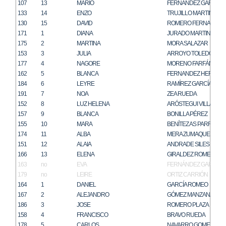
107
13
MARIO
FERNANDEZ GARCIA
133
14
ENZO
TRUJILLO MARTIN
130
15
DAVID
ROMERO FERNANDEZ
171
1
DIANA
JURADO MARTIN
175
2
MARTINA
MORA SALAZAR
153
3
JULIA
ARROYO TOLEDO
177
4
NAGORE
MORENO FARFÁN
162
5
BLANCA
FERNANDEZ HERRER
184
6
LEYRE
RAMÍREZ GARCÍA
191
7
NOA
ZEA RUEDA
152
8
LUZ HELENA
ARÓSTEGUI VILLAR
157
9
BLANCA
BONILLA PÉREZ
155
10
MARA
BENÍTEZ AS PARRA
174
11
ALBA
MERA ZUMAQUERO
151
12
ALAIA
ANDRADE SILES
166
13
ELENA
GIRALDEZ ROMERO
163
no
EVA
FERNÁNDEZ GARCÍA
179
no
LEIRE
ORTIZ CARRIÓN
164
1
DANIEL
GARCÍA ROMEO
167
2
ALEJANDRO
GÓMEZ MANZANARES
186
3
JOSE
ROMERO PLAZA
158
4
FRANCISCO
BRAVO RUEDA
178
5
CARLOS
NAVARRO GOMEZ