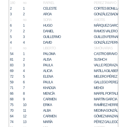
180
no
RAFAEL
PEREZ TAMAYO
2
1
CELESTE
CORTES BONILLA
3
2
AROA
GONZÁLEZ BADIA
1
no
SOFIA
AXIOTIS
6
1
HUGO
MÁRQUEZ GARCÍA
7
2
DANIEL
RAMOS VALERO
5
3
GUILLERMO
GUILLEN FERNANDEZ
4
4
DAVID
GONZÁLEZ FERNÁNDE
8
no
LIBERTO
SIMÓN ARIAS
54
1
PALOMA
CASTRO BRAVO
81
2
ALISA
SUSHCH
83
3
PAULA
VALLE PEDRAZA
69
4
ALICIA
MATILLA GILABERT
72
5
ELENA
MELERO PÉREZ
59
6
PAULA
GALLEGO PEREZ
71
7
KHADIJA
MEHDI
66
8
MENCÍA
MARFIL PORTALES
68
9
CARMEN
MARTIN GARCIA
75
10
ERIKA
RAMÍREZ HERRERO
70
11
ALBA
MEDINA GONZÁLEZ
64
12
CARMEN
GÓMEZ MANZANARES
74
13
MARÍA
PÉREZ GALLEGO