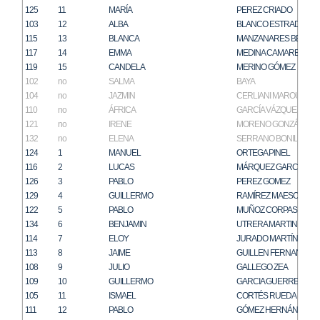
125
11
MARÍA
PEREZ CRIADO
103
12
ALBA
BLANCO ESTRADA
115
13
BLANCA
MANZANARES BENÍTE
117
14
EMMA
MEDINA CAMARERO
119
15
CANDELA
MERINO GÓMEZ
102
no
SALMA
BAYA
104
no
JAZMIN
CERLIANI MAROUS
110
no
ÁFRICA
GARCÍA VÁZQUEZ
121
no
IRENE
MORENO GONZÁLEZ
132
no
ELENA
SERRANO BONILLA
124
1
MANUEL
ORTEGA PINEL
116
2
LUCAS
MÁRQUEZ GARCÍA
126
3
PABLO
PEREZ GOMEZ
129
4
GUILLERMO
RAMÍREZ MAESO
122
5
PABLO
MUÑOZ CORPAS
134
6
BENJAMIN
UTRERA MARTIN
114
7
ELOY
JURADO MARTÍN
113
8
JAIME
GUILLEN FERNANDEZ
108
9
JULIO
GALLEGO ZEA
109
10
GUILLERMO
GARCIA GUERRERO
105
11
ISMAEL
CORTÉS RUEDA
111
12
PABLO
GÓMEZ HERNÁNDEZ