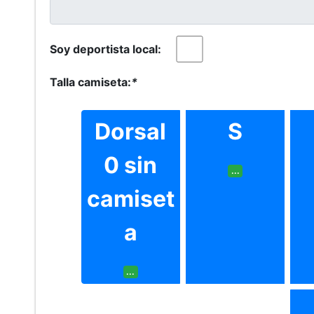
Soy deportista local:
Talla camiseta:
*
Dorsal
S
0 sin
...
camiset
a
...