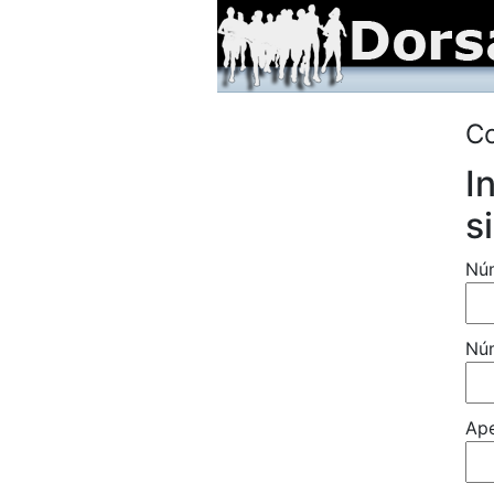
Co
I
s
Núm
Núm
Ape