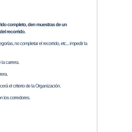
orrido completo, den muestras de un
del recorrido.
orías, no completar el recorrido, etc... impedir la
la carrera.
rera.
erá el criterio de la Organización.
on los corredores.