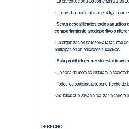
· La carrera de adultos comenzará a las 10.0
· El dorsal deberá colocarse obligatoriamen
·
Serán descalificados todos aquellos co
comportamiento antideportivo o alteren l
· La organización se reserva la facultad de
participación en ediciones sucesivas.
·
Está prohibido correr sin estar inscrito
· En zona de meta se instalará la secretarí
· Todos los participantes, por el hecho de
· Aquellos que vayan a realizar la carrera 
DERECHO