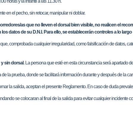
0 horas y la infantil a las 11.30 h.
te en el pecho, sin retocar, manipular ni doblar.
rredores/as que no lleven el dorsal bien visible, no realicen el rec
os datos de su D.N.I. Para ello, se establecerán controles a lo largo 
 que, comprobada cualquier irregularidad, como falsificación de datos, categ
 y sin dorsal
. La persona que esté en esta circunstancia será apartado de 
a de la prueba, donde se facilitará información durante y después de la car
 tomar la salida, aceptan el presente Reglamento. En caso de duda prevalec
andando se colocaran al final de la salida para evitar cualquier incidente c