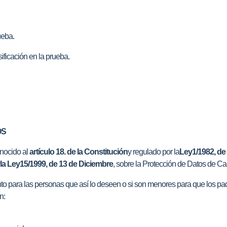
ueba.
ificación en la prueba.
OS
onocido al
artículo 18. de la Constitución
y regulado por la
Ley
1/1982, de
la Ley
15/1999, de 13 de Diciembre
, sobre la Protección de Datos de Ca
ento para las personas que así lo deseen o si son menores para que los pad
n: