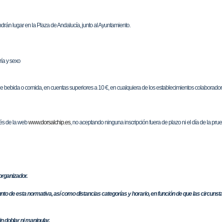
drán lugar en la Plaza de Andalucía, junto al Ayuntamiento.
ría y sexo
 bebida o comida, en cuentas superiores a 10 €, en cualquiera de los establecimientos colaborado
vés de la web
www.dorsalchip.es
, no aceptando ninguna inscripción fuera de plazo ni el día de la pru
organizador.
nto de esta normativa, así como distancias categorías y horario, en función de que las circunst
in doblar ni manipular.