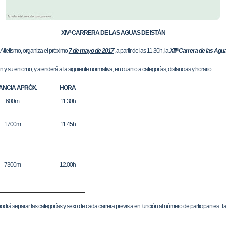
XIVª CARRERA DE LAS AGUAS DE ISTÁN
 Atletismo, organiza el próximo
7 de mayo de 2017
, a partir de las 11.30h, la
XIIIª Carrera de las Agu
án y su entorno, y atenderá a la siguiente normativa, en cuanto a categorías, distancias y horario.
ANCIA APRÓX.
HORA
600m
11.30h
1700m
11.45h
7300m
12.00h
 podrá separar las categorías y sexo de cada carrera prevista en función al número de participantes.