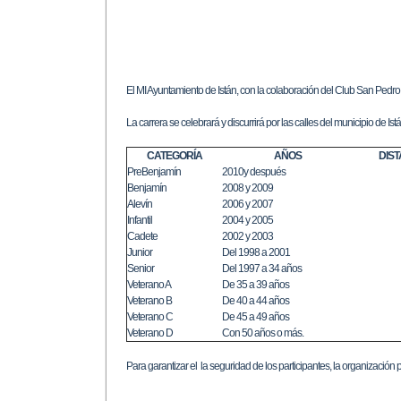
El MI Ayuntamiento de Istán, con la colaboración del Club San Pedro
La carrera se celebrará y discurrirá por las calles del municipio de Ist
CATEGORÍA
AÑOS
DIST
PreBenjamín
2010y después
Benjamín
2008 y 2009
Alevín
2006 y 2007
Infantil
2004 y 2005
Cadete
2002 y 2003
Junior
Del 1998 a 2001
Senior
Del 1997 a 34 años
Veterano A
De 35 a 39 años
Veterano B
De 40 a 44 años
Veterano C
De 45 a 49 años
Veterano D
Con 50 años o más.
Para garantizar el la seguridad de los participantes, la organización