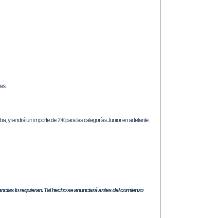
res.
eba, y tendrá un importe de 2 € para las categorías Junior en adelante,
ancias lo requieran. Tal hecho se anunciará antes del comienzo