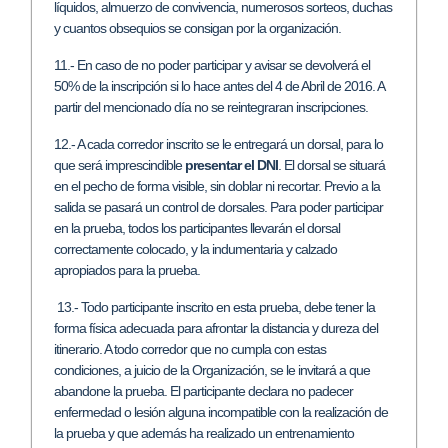
líquidos, almuerzo de convivencia, numerosos sorteos, duchas
y cuantos obsequios se consigan por la organización.
11.- En caso de no poder participar y avisar se devolverá el
50% de la inscripción si lo hace antes del 4 de Abril de 2016. A
partir del mencionado día no se reintegraran inscripciones.
12.- A cada corredor inscrito se le entregará un dorsal, para lo
que será imprescindible
presentar el DNI
. El dorsal se situará
en el pecho de forma visible, sin doblar ni recortar. Previo a la
salida se pasará un control de dorsales. Para poder participar
en la prueba, todos los participantes llevarán el dorsal
correctamente colocado, y la indumentaria y calzado
apropiados para la prueba.
13.- Todo participante inscrito en esta prueba, debe tener la
forma física adecuada para afrontar la distancia y dureza del
itinerario. A todo corredor que no cumpla con estas
condiciones, a juicio de la Organización, se le invitará a que
abandone la prueba. El participante declara no padecer
enfermedad o lesión alguna incompatible con la realización de
la prueba y que además ha realizado un entrenamiento