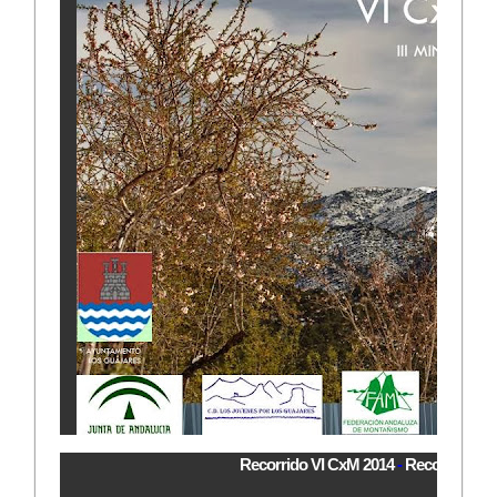
Recorrido VI CxM 2014
-
Recorrido III