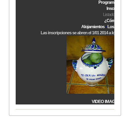
Programa
-
Categ
Inscripcione
Listado de inscri
¿Cómo Llega
Alojamientos
-
Los Guájare
Las inscripciones se abren el 1/01 2014 a los corred
VIDEO IMAGENES C