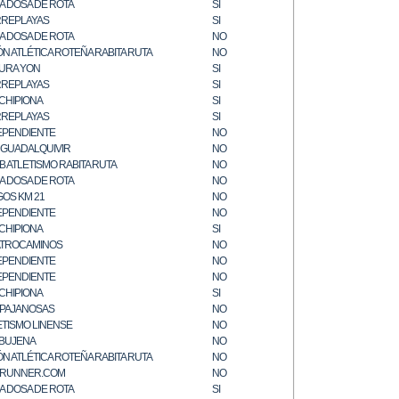
A DOSA DE ROTA
SI
REPLAYAS
SI
A DOSA DE ROTA
NO
ÓN ATLÉTICA ROTEÑA RABITA RUTA
NO
URA YON
SI
REPLAYAS
SI
 CHIPIONA
SI
REPLAYAS
SI
EPENDIENTE
NO
. GUADALQUIVIR
NO
B ATLETISMO RABITA RUTA
NO
A DOSA DE ROTA
NO
GOS KM 21
NO
EPENDIENTE
NO
 CHIPIONA
SI
TROCAMINOS
NO
EPENDIENTE
NO
EPENDIENTE
NO
 CHIPIONA
SI
 PAJANOSAS
NO
ETISMO LINENSE
NO
BUJENA
NO
ÓN ATLÉTICA ROTEÑA RABITA RUTA
NO
RUNNER.COM
NO
A DOSA DE ROTA
SI