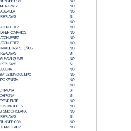
RUNNER.COM
NO
MONA PÁEZ
NO
LA SEVILLA
NO
REPLAYAS
SI
NO
ATON JEREZ
NO
D FERROVIARIOS
NO
ATON JEREZ
NO
ATON JEREZ
NO
.TRIATLETAS ROTEÑOS
NO
REPLAYAS
SI
. GUADALQUIVIR
NO
REPLAYAS
SI
BUJENA
NO
B ATLETISMO OLIMPO
NO
IPO KENIATA
NO
NO
 CHIPIONA
SI
 CHIPIONA
SI
EPENDIENTE
NO
 LOS JARTIBLES
NO
ETISMO CHICLANA
NO
REPLAYAS
SI
RUNNER.COM
NO
 OLIMPO CADIZ
NO