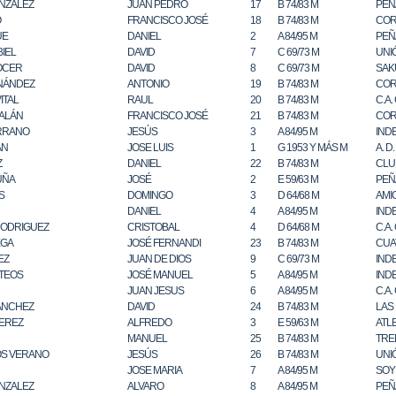
NZALEZ
JUAN PEDRO
17
B 74/83 M
PEÑ
O
FRANCISCO JOSÉ
18
B 74/83 M
COR
UE
DANIEL
2
A 84/95 M
PEÑ
IEL
DAVID
7
C 69/73 M
UNI
OCER
DAVID
8
C 69/73 M
SAK
NÁNDEZ
ANTONIO
19
B 74/83 M
COR
ITAL
RAUL
20
B 74/83 M
C.A.
GALÁN
FRANCISCO JOSÉ
21
B 74/83 M
COR
RRANO
JESÚS
3
A 84/95 M
IND
AN
JOSE LUIS
1
G 1953 Y MÁS M
A. D
Z
DANIEL
22
B 74/83 M
CLU
UÑA
JOSÉ
2
E 59/63 M
PEÑ
S
DOMINGO
3
D 64/68 M
AMI
DANIEL
4
A 84/95 M
IND
ODRIGUEZ
CRISTOBAL
4
D 64/68 M
C.A.
EGA
JOSÉ FERNANDI
23
B 74/83 M
CUA
EZ
JUAN DE DIOS
9
C 69/73 M
IND
TEOS
JOSÉ MANUEL
5
A 84/95 M
IND
JUAN JESUS
6
A 84/95 M
C.A.
ANCHEZ
DAVID
24
B 74/83 M
LAS
EREZ
ALFREDO
3
E 59/63 M
ATL
MANUEL
25
B 74/83 M
TRE
OS VERANO
JESÚS
26
B 74/83 M
UNI
JOSE MARIA
7
A 84/95 M
SOY
NZALEZ
ALVARO
8
A 84/95 M
PEÑ