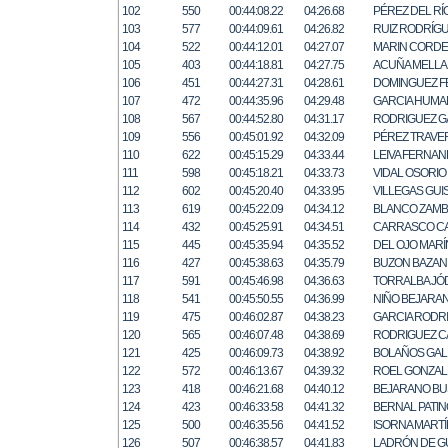
102
550
00:44:08.22
04:26.68
PÉREZ DEL RÍ
103
577
00:44:09.61
04:26.82
RUIZ RODRÍG
104
522
00:44:12.01
04:27.07
MARIN CORD
105
403
00:44:18.81
04:27.75
ACUÑA MELL
106
451
00:44:27.31
04:28.61
DOMINGUEZ 
107
472
00:44:35.96
04:29.48
GARCIA HUMA
108
567
00:44:52.80
04:31.17
RODRIGUEZ G
109
556
00:45:01.92
04:32.09
PÉREZ TRAVE
110
622
00:45:15.29
04:33.44
LEIVA FERNAN
111
598
00:45:18.21
04:33.73
VIDAL OSORIO
112
602
00:45:20.40
04:33.95
VILLEGAS GUI
113
619
00:45:22.09
04:34.12
BLANCO ZAM
114
432
00:45:25.91
04:34.51
CARRASCO C
115
445
00:45:35.94
04:35.52
DEL OJO MARÍ
116
427
00:45:38.63
04:35.79
BUZON BAZAN
117
591
00:45:46.98
04:36.63
TORRALBA JÓ
118
541
00:45:50.55
04:36.99
NIÑO BEJARA
119
475
00:46:02.87
04:38.23
GARCIA RODR
120
565
00:46:07.48
04:38.69
RODRIGUEZ C
121
425
00:46:09.73
04:38.92
BOLAÑOS GA
122
572
00:46:13.67
04:39.32
ROEL GONZAL
123
418
00:46:21.68
04:40.12
BEJARANO BU
124
423
00:46:33.58
04:41.32
BERNAL PATIN
125
500
00:46:35.56
04:41.52
ISORNA MARTÍ
126
507
00:46:38.57
04:41.83
LADRÓN DE G