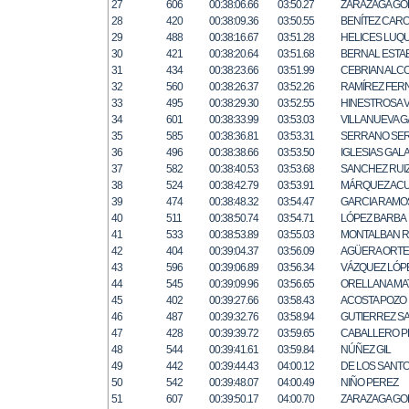
27
606
00:38:06.66
03:50.27
ZARAZAGA GO
28
420
00:38:09.36
03:50.55
BENÍTEZ CAR
29
488
00:38:16.67
03:51.28
HELICES LUQ
30
421
00:38:20.64
03:51.68
BERNAL ESTAB
31
434
00:38:23.66
03:51.99
CEBRIAN ALC
32
560
00:38:26.37
03:52.26
RAMÍREZ FER
33
495
00:38:29.30
03:52.55
HINESTROSA V
34
601
00:38:33.99
03:53.03
VILLANUEVA 
35
585
00:38:36.81
03:53.31
SERRANO SE
36
496
00:38:38.66
03:53.50
IGLESIAS GAL
37
582
00:38:40.53
03:53.68
SANCHEZ RUI
38
524
00:38:42.79
03:53.91
MÁRQUEZ AC
39
474
00:38:48.32
03:54.47
GARCIA RAMO
40
511
00:38:50.74
03:54.71
LÓPEZ BARBA
41
533
00:38:53.89
03:55.03
MONTALBAN R
42
404
00:39:04.37
03:56.09
AGÜERA ORT
43
596
00:39:06.89
03:56.34
VÁZQUEZ LÓP
44
545
00:39:09.96
03:56.65
ORELLANA MA
45
402
00:39:27.66
03:58.43
ACOSTA POZO
46
487
00:39:32.76
03:58.94
GUTIERREZ S
47
428
00:39:39.72
03:59.65
CABALLERO P
48
544
00:39:41.61
03:59.84
NÚÑEZ GIL
49
442
00:39:44.43
04:00.12
DE LOS SANT
50
542
00:39:48.07
04:00.49
NIÑO PEREZ
51
607
00:39:50.17
04:00.70
ZARAZAGA GO