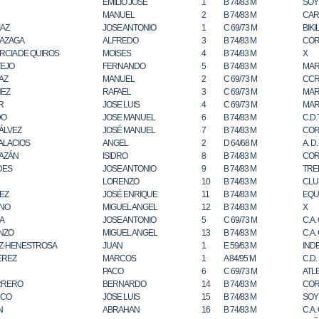
EMILIO JOSE
1
B 74/83 M
SOY
MANUEL
2
B 74/83 M
CAR
IAZ
JOSE ANTONIO
1
C 69/73 M
BIKI
AZAGA
ALFREDO
3
B 74/83 M
COR
RCIA DE QUIROS
MOISES
4
B 74/83 M
X
EJO
FERNANDO
5
B 74/83 M
MAR
AZ
MANUEL
2
C 69/73 M
CCR
NEZ
RAFAEL
3
C 69/73 M
MAR
R
JOSE LUIS
4
C 69/73 M
MAR
DO
JOSE MANUEL
6
B 74/83 M
C.D
ÁLVEZ
JOSÉ MANUEL
7
B 74/83 M
COR
ALACIOS
ANGEL
2
D 64/68 M
A. D
AZÁN
ISIDRO
8
B 74/83 M
COR
DES
JOSE ANTONIO
9
B 74/83 M
TRE
LORENZO
10
B 74/83 M
CLU
EZ
JOSÉ ENRIQUE
11
B 74/83 M
EQU
NO
MIGUEL ANGEL
12
B 74/83 M
X
A
JOSE ANTONIO
5
C 69/73 M
C.A.
NZO
MIGUEL ANGEL
13
B 74/83 M
C.A.
Z-HENESTROSA
JUAN
1
E 59/63 M
IND
EREZ
MARCOS
1
A 84/95 M
C.D.
PACO
6
C 69/73 M
ATL
RRERO
BERNARDO
14
B 74/83 M
COR
NCO
JOSE LUIS
15
B 74/83 M
SOY
N
ABRAHAN
16
B 74/83 M
C.A.