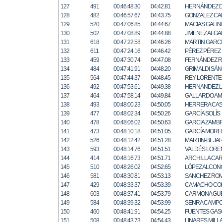
127
491
00:46:48.30
04:42.81
HERNÁNDEZ D
128
482
00:46:57.67
04:43.75
GONZALEZ C
129
520
00:47:06.85
04:44.67
MACIAS GALI
130
502
00:47:08.89
04:44.88
JIMENEZ ALGA
131
618
00:47:22.58
04:46.26
MARTIN GARC
132
611
00:47:24.16
04:46.42
PÉREZ PÉREZ
133
459
00:47:30.74
04:47.08
FERNÁNDEZ 
134
484
00:47:41.91
04:48.20
GRIMALDI SÁ
135
564
00:47:44.37
04:48.45
REY LORENTE
136
492
00:47:53.61
04:49.38
HERNANDEZ 
137
464
00:47:58.14
04:49.84
GALLARDO A
138
493
00:48:00.23
04:50.05
HERRERA CA
139
477
00:48:02.34
04:50.26
GARCÍA SOLÍS
140
478
00:48:06.02
04:50.63
GARCIA ZAMB
141
473
00:48:10.18
04:51.05
GARCÍA MOR
142
526
00:48:12.42
04:51.28
MARTIN-BEJA
143
593
00:48:14.76
04:51.51
VALDÉS LORE
144
414
00:48:16.73
04:51.71
ARCHILLA CA
145
510
00:48:26.02
04:52.65
LÓPEZ ALCON
146
581
00:48:30.81
04:53.13
SANCHEZ RO
147
429
00:48:33.37
04:53.39
CAMACHO CO
148
603
00:48:37.41
04:53.79
CARMONA GU
149
584
00:48:39.32
04:53.99
SENRA CAMP
150
460
00:48:41.91
04:54.25
FUENTES GAS
151
508
00:48:43.73
04:54.43
LINARES MILL