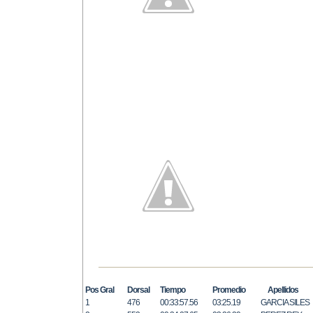
Pos Gral
Dorsal
Tiempo
Promedio
Apellidos
1
476
00:33:57.56
03:25.19
GARCIA SILES