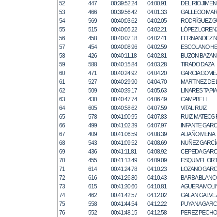
52
447
00:39:52.24
04:00.91
DEL RIO JIME
53
466
00:39:56.42
04:01.33
GALLEGO MAR
54
569
00:40:03.62
04:02.05
RODRÍGUEZ G
55
515
00:40:05.22
04:02.21
LÓPEZ LOREN
56
458
00:40:07.18
04:02.41
FERNANDEZ 
57
454
00:40:08.96
04:02.59
ESCOLANO H
58
426
00:40:11.18
04:02.81
BUZON BAZAN
59
588
00:40:15.84
04:03.28
TIRADO DAZA
60
471
00:40:24.92
04:04.20
GARCIA GOME
61
527
00:40:29.90
04:04.70
MARTINEZ DE 
62
509
00:40:39.17
04:05.63
LINARES TAPI
63
430
00:40:47.74
04:06.49
CAMPBELL
64
605
00:40:58.62
04:07.59
VITAL RUIZ
65
578
00:41:00.95
04:07.83
RUIZ-MATEOS
66
499
00:41:02.39
04:07.97
INFANTE GARC
67
409
00:41:06.59
04:08.39
ALIAÑO MENA
68
543
00:41:09.52
04:08.69
NUÑEZ GARCÍ
69
436
00:41:11.81
04:08.92
CEPEDA GARC
70
455
00:41:13.49
04:09.09
ESQUIVEL OR
71
614
00:41:24.78
04:10.23
LOZANO GARC
72
616
00:41:26.80
04:10.43
BARBA BLANC
73
615
00:41:30.60
04:10.81
AGUERA MOLI
74
462
00:41:42.57
04:12.02
GALAN GALVE
75
558
00:41:44.54
04:12.22
PUYANA GARCI
76
552
00:41:48.15
04:12.58
PEREZ PECHO