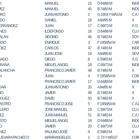
O
MANUEL
15
D 64/68 M
IND
UEZ
MANUEL
45
B 74/83 M
IND
ERO
JUAN ANTONIO
2
G 1953 Y MÁS M
C.A.
ADO
DANIEL
18
A 84/95 M
X
FERNANDEZ
JUAN
17
C 69/73 M
A. D
NES
ILDEFONSO
16
D 64/68 M
CLUB
ALAN
SIDONIO
46
B 74/83 M
SOY
RSO
ENRIQUE
3
F 1958/54 M
CAR
DEZ
CARLOS
47
B 74/83 M
IND
JUAN JOSE
19
A 84/95 M
SEV
SADO
DIEGO
8
E 59/63 M
A. D
BRANA
MIGUEL ANGEL
18
C 69/73 M
IND
ALANCHA
FRANCISCO JAVIER
48
B 74/83 M
X
N
JUAN
4
F 1958/54 M
COR
FRANCISCO JAVIER
17
D 64/68 M
IND
DAR
JUAN ANTONIO
20
A 84/95 M
X
NO
JAVIER
49
B 74/83 M
X
IGUEZ
DAVID
50
B 74/83 M
X
ASTRO
FRANCISCO JOSE
5
F 1958/54 M
C.A.
LLERO
JOSE MANUEL
19
C 69/73 M
CLU
EZ
JUAN MANUEL
51
B 74/83 M
C.A.
STO
MIGUEL ANGEL
18
D 64/68 M
IND
O
JAVIER
20
C 69/73 M
CLU
NEZ
PAULINO JOSÉ
9
E 59/63 M
X
UEVARA PACHECO
MARÍA ANGELES
1
C 73 Y MÁS F
COR