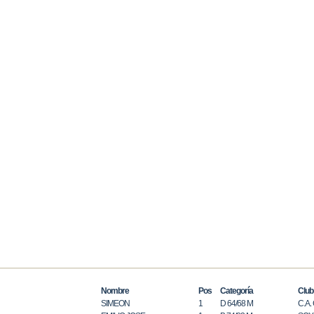
Nombre
Pos
Categoría
Club
SIMEON
1
D 64/68 M
C.A.