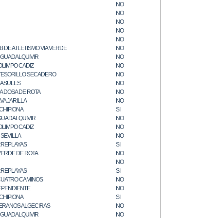
NO
NO
NO
NO
NO
B DE ATLETISMO VIA VERDE
NO
. GUADALQUIVIR
NO
OLIMPO CADIZ
NO
 TESORILLO SECADERO
NO
ASULES
NO
A DOSA DE ROTA
NO
VA JARILLA
NO
 CHIPIONA
SI
GUADALQUIVIR
NO
OLIMPO CADIZ
NO
 SEVILLA
NO
REPLAYAS
SI
 VERDE DE ROTA
NO
NO
REPLAYAS
SI
CUATRO CAMINOS
NO
EPENDIENTE
NO
 CHIPIONA
SI
ERANOS ALGECIRAS
NO
. GUADALQUIVIR
NO