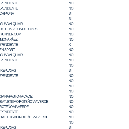
EPENDIENTE
NO
EPENDIENTE
NO
 CHIPIONA
SI
SI
. GUADALQUIVIR
NO
 CICLISTA LOS PITIJOPOS
NO
RUNNER.COM
NO
MONA PÁEZ
NO
EPENDIENTE
X
EN SPORT
NO
. GUADALQUIVIR
NO
EPENDIENTE
NO
NO
REPLAYAS
SI
EPENDIENTE
NO
NO
NO
NO
DIVINA PASTORA CADIZ
NO
B ATLETISMO ROTEÑO VIA VERDE
NO
 ROTEÑO VIA VERDE
NO
EPENDIENTE
NO
B ATLETISMO ROTEÑO VIA VERDE
NO
NO
REPLAYAS
SI