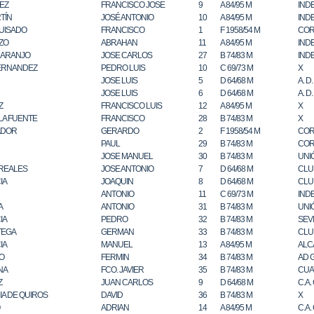
NEZ
FRANCISCO JOSE
9
A 84/95 M
IND
TÍN
JOSÉ ANTONIO
10
A 84/95 M
IND
UISADO
FRANCISCO
1
F 1958/54 M
COR
ZO
ABRAHAN
11
A 84/95 M
IND
NARANJO
JOSE CARLOS
27
B 74/83 M
IND
ERNANDEZ
PEDRO LUIS
10
C 69/73 M
X
JOSE LUIS
5
D 64/68 M
A. D
JOSE LUIS
6
D 64/68 M
A. D
Z
FRANCISCO LUIS
12
A 84/95 M
X
LA FUENTE
FRANCISCO
28
B 74/83 M
X
ADOR
GERARDO
2
F 1958/54 M
COR
PAUL
29
B 74/83 M
COR
JOSE MANUEL
30
B 74/83 M
UNI
 REALES
JOSE ANTONIO
7
D 64/68 M
CLU
IA
JOAQUIN
8
D 64/68 M
CLU
ANTONIO
11
C 69/73 M
IND
A
ANTONIO
31
B 74/83 M
UNI
IA
PEDRO
32
B 74/83 M
SEV
TEGA
GERMAN
33
B 74/83 M
CLU
IA
MANUEL
13
A 84/95 M
ALC
O
FERMIN
34
B 74/83 M
AD 
NA
FCO. JAVIER
35
B 74/83 M
CUA
Z
JUAN CARLOS
9
D 64/68 M
C.A.
A DE QUIROS
DAVID
36
B 74/83 M
X
ADRIAN
14
A 84/95 M
C.A.