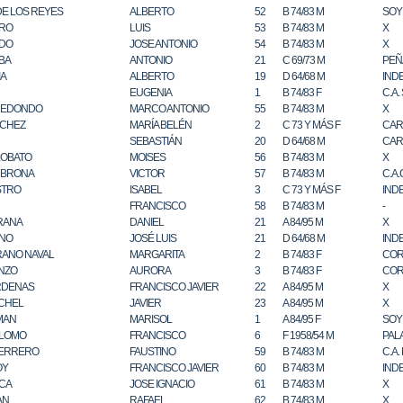
E LOS REYES
ALBERTO
52
B 74/83 M
SOY
ARO
LUIS
53
B 74/83 M
X
NDO
JOSE ANTONIO
54
B 74/83 M
X
BA
ANTONIO
21
C 69/73 M
PEÑ
IA
ALBERTO
19
D 64/68 M
IND
EUGENIA
1
B 74/83 F
C.A
REDONDO
MARCO ANTONIO
55
B 74/83 M
X
NCHEZ
MARÍA BELÉN
2
C 73 Y MÁS F
CAR
SEBASTIÁN
20
D 64/68 M
CAR
LOBATO
MOISES
56
B 74/83 M
X
MBRONA
VICTOR
57
B 74/83 M
C.A
STRO
ISABEL
3
C 73 Y MÁS F
IND
FRANCISCO
58
B 74/83 M
-
RANA
DANIEL
21
A 84/95 M
X
ENO
JOSÉ LUIS
21
D 64/68 M
IND
RANO NAVAL
MARGARITA
2
B 74/83 F
COR
NZO
AURORA
3
B 74/83 F
COR
RDENAS
FRANCISCO JAVIER
22
A 84/95 M
X
CHEL
JAVIER
23
A 84/95 M
X
MAN
MARISOL
1
A 84/95 F
SOY
LOMO
FRANCISCO
6
F 1958/54 M
PAL
ERRERO
FAUSTINO
59
B 74/83 M
C.A.
OY
FRANCISCO JAVIER
60
B 74/83 M
IND
CA
JOSE IGNACIO
61
B 74/83 M
X
AN
RAFAEL
62
B 74/83 M
X