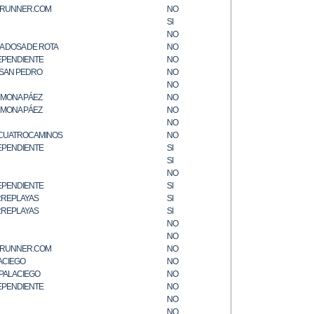
RUNNER.COM
NO
SI
NO
A DOSA DE ROTA
NO
EPENDIENTE
NO
. SAN PEDRO
NO
NO
MONA PÁEZ
NO
MONA PÁEZ
NO
NO
.CUATROCAMINOS
NO
EPENDIENTE
SI
SI
NO
EPENDIENTE
SI
REPLAYAS
SI
REPLAYAS
SI
NO
NO
RUNNER.COM
NO
ACIEGO
NO
 PALACIEGO
NO
EPENDIENTE
NO
NO
NO