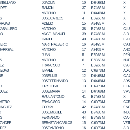
STELLANO
JOAQUIN
10
D 64/68 M
X
NDEZ
RAMON
37
B 74/83 M
X
ANTONIO
11
D 64/68 M
X
S
JOSE CARLOS
4
E 59/63 M
X
ARGAS
ADELIO
15
A 84/95 M
X
CABALLERO
ANTONIO
38
B 74/83 M
CLU
SO
ÁNGEL MANUEL
39
B 74/83 M
A. D
DANIEL
40
B 74/83 M
C.A.
MERO
MARTIN ALBERTO
16
A 84/95 M
C.A
LBARREAL
ANTONIO
17
A 84/95 M
AND
JUAN
5
E 59/63 M
PEÑ
S
ANTONIO
6
E 59/63 M
NUE
EZ
FRANCISCO
7
E 59/63 M
C.A.
LEGAS
ISMAEL
12
C 69/73 M
AD 
UE
JOSE LUIS
12
D 64/68 M
C.A.
JOSE FERNANDO
13
D 64/68 M
ADS
O
CRISTÓBAL
13
C 69/73 M
COR
QUEZ
JOSE MARIA
14
D 64/68 M
VIA
RAUL ANTONIO
41
B 74/83 M
X
ASTRO
FRANCISCO
14
C 69/73 M
COR
ÍNGUEZ
GORKA
42
B 74/83 M
CA 
O
JOSE MIGUEL
43
B 74/83 M
IND
S
FERNANDO
44
B 74/83 M
C.A.
TANDER
SEBASTIAN CARLOS
15
C 69/73 M
VET
NDEZ
JOSE ANTONIO
16
C 69/73 M
A. D