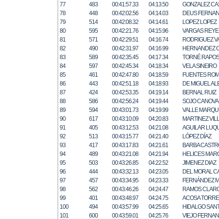
77
483
00:41:57.33
04:13.50
GONZALEZ CA
78
448
00:42:02.56
04:14.03
DEUS FERNA
79
514
00:42:08.32
04:14.61
LOPEZ LOPEZ
80
595
00:42:21.76
04:15.96
VARGAS REYE
81
571
00:42:29.51
04:16.74
RODRIGUEZ V
82
490
00:42:31.97
04:16.99
HERNANDEZ 
83
589
00:42:35.45
04:17.34
TORNÉ RAPO
84
597
00:42:45.34
04:18.34
VELA SINEIRO
85
461
00:42:47.80
04:18.59
FUENTES RO
86
443
00:42:51.18
04:18.93
DE MIGUEL A
87
424
00:42:53.35
04:19.14
BERNAL RUIZ
88
586
00:42:56.24
04:19.44
SOJO CANOVA
89
594
00:43:01.73
04:19.99
VALLE MARQU
90
617
00:43:10.09
04:20.83
MARTINEZ VIL
91
405
00:43:12.53
04:21.08
AGUILAR LUQ
92
513
00:43:15.77
04:21.40
LÓPEZ DÍAZ
93
417
00:43:17.83
04:21.61
BARBA CASTR
94
489
00:43:21.08
04:21.94
HELICES MAR
95
503
00:43:26.85
04:22.52
JIMENEZ DIAZ
96
444
00:43:32.13
04:23.05
DEL MORAL C
97
457
00:43:34.95
04:23.33
FERNÁNDEZ M
98
562
00:43:46.26
04:24.47
RAMOS CLAR
99
401
00:43:48.97
04:24.75
ACOSA TORRE
100
494
00:43:57.99
04:25.65
HIDALGO SAN
101
600
00:43:59.01
04:25.76
VIEJO FERNA