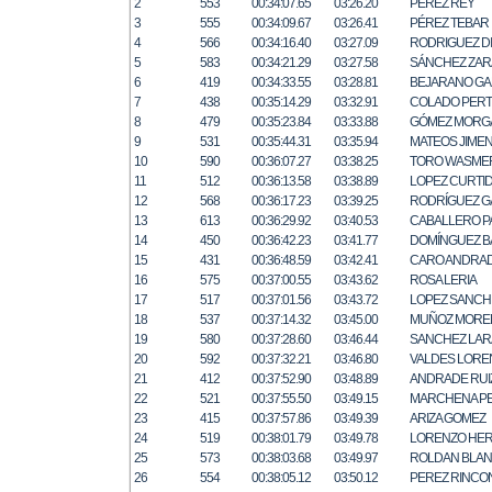
2
553
00:34:07.65
03:26.20
PEREZ REY
3
555
00:34:09.67
03:26.41
PÉREZ TEBAR
4
566
00:34:16.40
03:27.09
RODRIGUEZ D
5
583
00:34:21.29
03:27.58
SÁNCHEZ ZAR
6
419
00:34:33.55
03:28.81
BEJARANO GA
7
438
00:35:14.29
03:32.91
COLADO PERT
8
479
00:35:23.84
03:33.88
GÓMEZ MORG
9
531
00:35:44.31
03:35.94
MATEOS JIME
10
590
00:36:07.27
03:38.25
TORO WASME
11
512
00:36:13.58
03:38.89
LOPEZ CURTI
12
568
00:36:17.23
03:39.25
RODRÍGUEZ G
13
613
00:36:29.92
03:40.53
CABALLERO P
14
450
00:36:42.23
03:41.77
DOMÍNGUEZ B
15
431
00:36:48.59
03:42.41
CARO ANDRA
16
575
00:37:00.55
03:43.62
ROSA LERIA
17
517
00:37:01.56
03:43.72
LOPEZ SANCH
18
537
00:37:14.32
03:45.00
MUÑOZ MORE
19
580
00:37:28.60
03:46.44
SANCHEZ LAR
20
592
00:37:32.21
03:46.80
VALDES LORE
21
412
00:37:52.90
03:48.89
ANDRADE RUI
22
521
00:37:55.50
03:49.15
MARCHENA P
23
415
00:37:57.86
03:49.39
ARIZA GOMEZ
24
519
00:38:01.79
03:49.78
LORENZO HE
25
573
00:38:03.68
03:49.97
ROLDAN BLA
26
554
00:38:05.12
03:50.12
PEREZ RINCO