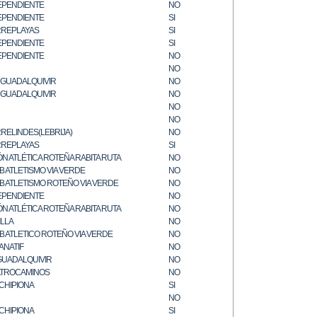
EPENDIENTE
NO
EPENDIENTE
SI
REPLAYAS
SI
EPENDIENTE
SI
EPENDIENTE
NO
NO
. GUADALQUIVIR
NO
. GUADALQUIVIR
NO
NO
NO
RELINDES(LEBRIJA)
NO
REPLAYAS
SI
ÓN ATLÉTICA ROTEÑA RABITA RUTA
NO
B ATLETISMO VIA VERDE
NO
B ATLETISMO ROTEÑO VIA VERDE
NO
EPENDIENTE
NO
ÓN ATLÉTICA ROTEÑA RABITA RUTA
NO
ILLA
NO
B ATLETICO ROTEÑO VIA VERDE
NO
ANATIF
NO
GUADALQUIVIR
NO
TROCAMINOS
NO
 CHIPIONA
SI
NO
 CHIPIONA
SI