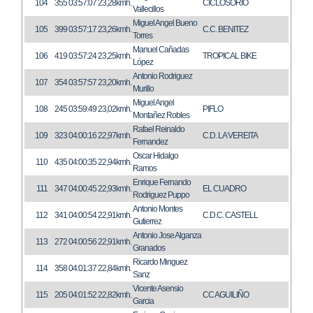
104
355
03:57:07
23,28kmh.
CICLOSORIO
Vallecillos
Miguel Angel Bueno
105
399
03:57:17
23,26kmh.
C.C. BENITEZ
Torres
Manuel Cañadas
106
419
03:57:24
23,25kmh.
TROPICAL BIKE
López
Antonio Rodriguez
107
354
03:57:57
23,20kmh.
Murillo
Miguel Angel
108
245
03:59:49
23,02kmh.
PIFLO
Montañez Robles
Rafael Reinaldo
109
323
04:00:16
22,97kmh.
C.D. LA VEREITA
Fernandez
Oscar Hidalgo
110
435
04:00:35
22,94kmh.
Ramos
Enrique Fernando
111
347
04:00:45
22,93kmh.
EL CUADRO
Rodriguez Puppo
Antonio Montes
112
341
04:00:54
22,91kmh.
C.D.C. CASTELL
Gutierrez
Antonio Jose Alganza
113
272
04:00:56
22,91kmh.
Granados
Ricardo Minguez
114
358
04:01:37
22,84kmh.
Sanz
Vicente Asensio
115
205
04:01:52
22,82kmh.
CC AGUILIÑO
Garcia