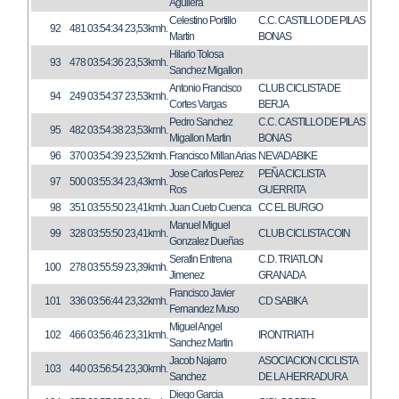
Aguilera
Celestino Portillo
C.C. CASTILLO DE PILAS
92
481
03:54:34
23,53kmh.
Martin
BONAS
Hilario Tolosa
93
478
03:54:36
23,53kmh.
Sanchez Migallon
Antonio Francisco
CLUB CICLISTA DE
94
249
03:54:37
23,53kmh.
Cortes Vargas
BERJA
Pedro Sanchez
C.C. CASTILLO DE PILAS
95
482
03:54:38
23,53kmh.
Migallon Martin
BONAS
96
370
03:54:39
23,52kmh.
Francisco Millan Arias
NEVADABIKE
Jose Carlos Perez
PEÑA CICLISTA
97
500
03:55:34
23,43kmh.
Ros
GUERRITA
98
351
03:55:50
23,41kmh.
Juan Cueto Cuenca
CC EL BURGO
Manuel Miguel
99
328
03:55:50
23,41kmh.
CLUB CICLISTA COIN
Gonzalez Dueñas
Serafin Entrena
C.D. TRIATLON
100
278
03:55:59
23,39kmh.
Jimenez
GRANADA
Francisco Javier
101
336
03:56:44
23,32kmh.
CD SABIKA
Fernandez Muso
Miguel Angel
102
466
03:56:46
23,31kmh.
IRONTRIATH
Sanchez Martin
Jacob Najarro
ASOCIACION CICLISTA
103
440
03:56:54
23,30kmh.
Sanchez
DE LA HERRADURA
Diego Garcia