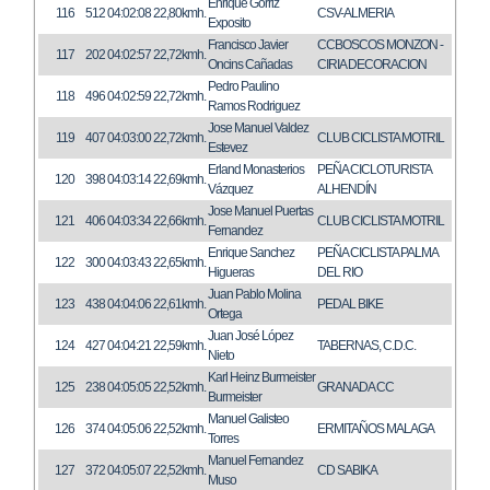
Enrique Gorriz
116
512
04:02:08
22,80kmh.
CSV-ALMERIA
Exposito
Francisco Javier
CCBOSCOS MONZON -
117
202
04:02:57
22,72kmh.
Oncins Cañadas
CIRIA DECORACION
Pedro Paulino
118
496
04:02:59
22,72kmh.
Ramos Rodriguez
Jose Manuel Valdez
119
407
04:03:00
22,72kmh.
CLUB CICLISTA MOTRIL
Estevez
Erland Monasterios
PEÑA CICLOTURISTA
120
398
04:03:14
22,69kmh.
Vázquez
ALHENDÍN
Jose Manuel Puertas
121
406
04:03:34
22,66kmh.
CLUB CICLISTA MOTRIL
Fernandez
Enrique Sanchez
PEÑA CICLISTA PALMA
122
300
04:03:43
22,65kmh.
Higueras
DEL RIO
Juan Pablo Molina
123
438
04:04:06
22,61kmh.
PEDAL BIKE
Ortega
Juan José López
124
427
04:04:21
22,59kmh.
TABERNAS, C.D.C.
Nieto
Karl Heinz Burmeister
125
238
04:05:05
22,52kmh.
GRANADA CC
Burmeister
Manuel Galisteo
126
374
04:05:06
22,52kmh.
ERMITAÑOS MALAGA
Torres
Manuel Fernandez
127
372
04:05:07
22,52kmh.
CD SABIKA
Muso