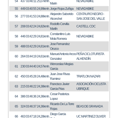
54
437
03:40:11
25,07kmh.
NEVADABIKE
Marin
55
449
03:40:55
24,99kmh.
Jorge Rojas Zuñiga
NEVADABIKE
Alejandro Saborido
CENTAURO NEGRO -
56
277
03:41:53
24,88kmh.
Alconchel
SAN JOSE DEL VALLE
Rodolfo Cervilla
57
208
03:42:24
24,82kmh.
CASTELL CDC
Martín
Constantino Luis
58
446
03:42:29
24,81kmh.
NEVADABIKE
Mota Romera
Jose Fernandez
59
488
03:42:29
24,81kmh.
Orozco
Manuel Antonio Arcos
PEÑA CICLOTURISTA
60
264
03:44:19
24,61kmh.
Gonzalez
ALHENDÍN
Wenceslao Megias
61
230
03:44:40
24,57kmh.
Garcia
Juan Jose Rivas
62
450
03:45:28
24,48kmh.
TRIATLON NAZARI
Ramirez
Francisco Javier
ASOCIACIÓN CICLISTA
63
215
03:46:22
24,38kmh.
Garcia Frias
UBRIQUE
Cesar Pastoriza
64
386
03:46:36
24,36kmh.
Lopez
Ricardo De La Torre
65
324
03:46:37
24,36kmh.
BEAS DE GRANADA
Rojas
Diego Garcia
66
463
03:47:18
24,28kmh.
UC MARTINEZ OLIVER