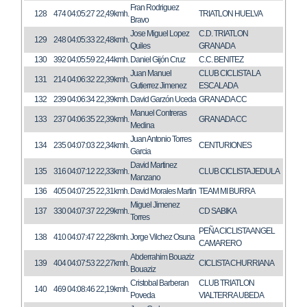
Fran Rodriguez
128
474
04:05:27
22,49kmh.
TRIATLON HUELVA
Bravo
Jose Miguel Lopez
C.D. TRIATLON
129
248
04:05:33
22,48kmh.
Quiles
GRANADA
130
392
04:05:59
22,44kmh.
Daniel Gijón Cruz
C.C. BENITEZ
Juan Manuel
CLUB CICLISTA LA
131
214
04:06:32
22,39kmh.
Gutierrez Jimenez
ESCALADA
132
239
04:06:34
22,39kmh.
David Garzón Uceda
GRANADA CC
Manuel Contreras
133
237
04:06:35
22,39kmh.
GRANADA CC
Medina
Juan Antonio Torres
134
235
04:07:03
22,34kmh.
CENTURIONES
Garcia
David Martinez
135
316
04:07:12
22,33kmh.
CLUB CICLISTA JEDULA
Manzano
136
405
04:07:25
22,31kmh.
David Morales Martin
TEAM MI BURRA
Miguel Jimenez
137
330
04:07:37
22,29kmh.
CD SABIKA
Torres
PEÑA CICLISTA ANGEL
138
410
04:07:47
22,28kmh.
Jorge Vilchez Osuna
CAMARERO
Abderrahim Bouaziz
139
404
04:07:53
22,27kmh.
CICLISTA CHURRIANA
Bouaziz
Cristobal Barberan
CLUB TRIATLON
140
469
04:08:46
22,19kmh.
Poveda
VIALTERRA UBEDA