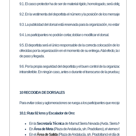
9.1. El casco protector ha de ser de material rígido, homologado, será obligatorio dura
9.2. En la vestimenta del deportista el número y la posición de los mensajes publicitario
9.3. La publicidad del dorsal está reservada para la organización, no estando permitido
9.4. Los participantes no podrán cortar, doblar o modificar el dorsal.
9.5. El deportista será el único responsable de la correcta colocación de los dorsales y
ofrecidas por la organización en el momento de su entrega. A tal efecto, la incorrecta c
de paso y llegada.
9.6. Por la propia seguridad del deportista y el buen control de la organizacón, el dorsa
intransferible. En ningún caso, antes o durante el transcurso de la prueba podrá ser i
10 RECOGIDA DE DORSALES
Para evitar colas y aglomeraciones se ruega a los participantes que recojan su dorsal 
10.1: Ruta 92 kms y Escalador de Oro:
En la
Secretaría Técnica
de Mamut Sierra Nevada (Avda. Sierra Nevada 126, C
En
Área de Meta
(Plaza de Andalucía, s/n. Pradollano), el viernes 6 de julio de
En el
Área de Salida
(Plaza de Andalucía, s/n. Pradollano) el día de la prueba