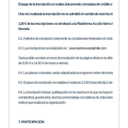
El pago de la inscripción se realiza únicamente con tarjeta de crédito o débito.
Una vez realizada la inscripción no se admitirá el cambio de marcha ni habrá dev
1,00 € de las inscripciones se destinará a la Plataforma Acción Sierra Nevada: p
Nevada.
6.2. A efectos de inscripción solamente se consideraran federados en ciclismo a aque
6.3. Las inscripciones se realizarán en:
www.sierranevadalimite.com
Será posible acceder al menú de inscripción de la página oficial en la oficina de M
de 9.00 H a 14.00 H de lunes a viernes.
6.4. Las placas o dorsales, serán adjudicadas por riguroso orden de inscripción, corr
6.5. El plazo de inscripción se establece hasta las 13.00 horas del día 2 de julio de 20
6.6. La inscripción incluye: participación en la marcha en la que se haya inscrito, avitua
comida final, guarda bicis, duchas,cronometraje con sistema de chips desechables, par
sorteos que realizará la organización.
7. PARTICIPACION