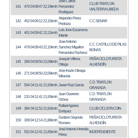
Jose Carlos
CLUB TRIATLON
141
470
04:08:47
22,19kmh.
Fernandez
VIALTERRA UBEDA
Rodriguez
Alejandro Perez
142
452
04:09:12
22,15kmh.
C.C.SEMAR
Pedraza
Luis Jose Escarcena
143
401
04:09:42
22,11kmh.
Infante
Jose Antonio
C.C. CASTILLO DE PILAS
144
479
04:09:43
22,10kmh.
Sanchez Migallon
BONAS
Fernandez Pacheco
Joaquín Villena
PEÑA CICLOTURISTA
145
268
04:09:50
22,09kmh.
Ortega
ALHENDÍN
Jose Inazio Oleaga
146
271
04:09:50
22,09kmh.
Miranda
C.D. TRIATLON
147
504
04:11:41
21,93kmh.
Javier Ruiz García
GRANADA
Juan Guerrero
C.D. TRIATLON
148
233
04:11:41
21,93kmh.
Ochoa
GRANADA
Rafael Agüera
149
384
04:11:52
21,92kmh.
CLUB CICLISTA COIN
Enríquez
Gustavo Segovia
PEÑA CICLOTURISTA
150
309
04:12:14
21,88kmh.
Romero
ALHENDÍN
José Antonio Heredia
151
502
04:12:41
21,85kmh.
INDEPENDIENTE
Pérez