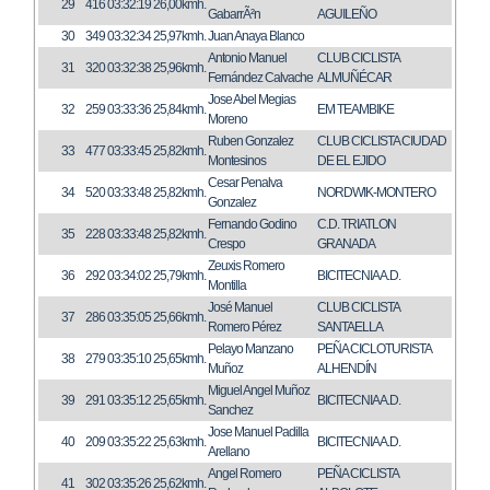
29
416
03:32:19
26,00kmh.
GabarrÃ²n
AGUILEÑO
30
349
03:32:34
25,97kmh.
Juan Anaya Blanco
Antonio Manuel
CLUB CICLISTA
31
320
03:32:38
25,96kmh.
Fernández Calvache
ALMUÑÉCAR
Jose Abel Megias
32
259
03:33:36
25,84kmh.
EM TEAMBIKE
Moreno
Ruben Gonzalez
CLUB CICLISTA CIUDAD
33
477
03:33:45
25,82kmh.
Montesinos
DE EL EJIDO
Cesar Penalva
34
520
03:33:48
25,82kmh.
NORDWIK-MONTERO
Gonzalez
Fernando Godino
C.D. TRIATLON
35
228
03:33:48
25,82kmh.
Crespo
GRANADA
Zeuxis Romero
36
292
03:34:02
25,79kmh.
BICITECNIA A.D.
Montilla
José Manuel
CLUB CICLISTA
37
286
03:35:05
25,66kmh.
Romero Pérez
SANTAELLA
Pelayo Manzano
PEÑA CICLOTURISTA
38
279
03:35:10
25,65kmh.
Muñoz
ALHENDÍN
Miguel Angel Muñoz
39
291
03:35:12
25,65kmh.
BICITECNIA A.D.
Sanchez
Jose Manuel Padilla
40
209
03:35:22
25,63kmh.
BICITECNIA A.D.
Arellano
Angel Romero
PEÑA CICLISTA
41
302
03:35:26
25,62kmh.