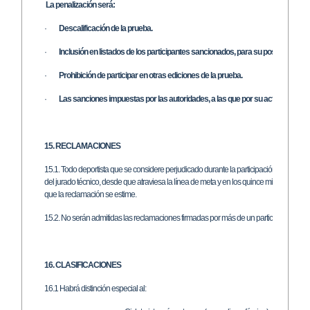
La penalización será:
·
Descalificación de la prueba.
·
Inclusión en listados de los participantes sancionados, para su posterior publ
·
Prohibición de participar en otras ediciones de la prueba.
·
Las sanciones impuestas por las autoridades, a las que por su actitud pudi
15. RECLAMACIONES
15.1. Todo deportista que se considere perjudicado durante la participación, podrá pre
del jurado técnico, desde que atraviesa la línea de meta y en los quince minutos siguie
que la reclamación se estime.
15.2. No serán admitidas las reclamaciones firmadas por más de un participante.
16. CLASIFICACIONES
16.1 Habrá distinción especial al: