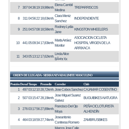
Elena Cambil
7
307
04:36:19
19,98kmh.
TREPARRISCOS
Medina
Clara Meniz
8
311
04:56:22
18,63kmh.
INDEPENDIENTE
Sanchez
Rodney Lydia
9
251
04:57:08
18,58kmh.
KINGSTON WHEELERS
Jane
ASOCIACION CICLISTA
Marta Arráez
10
441
05:09:34
17,83kmh.
HOSPITAL VIRGEN DE LA
Monllor
ARRIXACA
Linda Alice
11
343
05:13:12
17,62kmh.
BÃ¤hr Xx
ORDEN DE LLEGADA - SIERRA NEVADA LIMITE MASCULINO
Posición
Dorsal
Tiempo
Promedio
Corredor
Club
1
497
03:12:10
28,72kmh.
Jose Cobos Sanchez
CAJAMAR COSENTINO
Jose Miguel Suarez
2
507
03:15:47
28,19kmh.
BUGUIBIKES-NATUGRA
Galvez
Francisco Del Ojo
PEÑA CICLOTURISTA
3
276
03:17:56
27,89kmh.
Moya
ALHENDÍN
Joseantonio
4
464
03:18:59
27,74kmh.
ZAMBRUSBIKES
Contreras Romero
Marcos Jose Calle