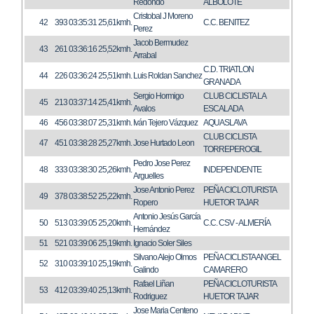
Redondo
ALBOLOTE
Cristobal J Moreno
42
393
03:35:31
25,61kmh.
C.C. BENITEZ
Perez
Jacob Bermudez
43
261
03:36:16
25,52kmh.
Arrabal
C.D. TRIATLON
44
226
03:36:24
25,51kmh.
Luis Roldan Sanchez
GRANADA
Sergio Hormigo
CLUB CICLISTA LA
45
213
03:37:14
25,41kmh.
Avalos
ESCALADA
46
456
03:38:07
25,31kmh.
Iván Tejero Vázquez
AQUASLAVA
CLUB CICLISTA
47
451
03:38:28
25,27kmh.
Jose Hurtado Leon
TORREPEROGIL
Pedro Jose Perez
48
333
03:38:30
25,26kmh.
INDEPENDENTE
Arguelles
Jose Antonio Perez
PEÑA CICLOTURISTA
49
378
03:38:52
25,22kmh.
Ropero
HUETOR TAJAR
Antonio Jesús García
50
513
03:39:05
25,20kmh.
C.C. CSV - ALMERÍA
Hernández
51
521
03:39:06
25,19kmh.
Ignacio Soler Siles
Silvano Alejo Olmos
PEÑA CICLISTA ANGEL
52
310
03:39:10
25,19kmh.
Galindo
CAMARERO
Rafael Liñan
PEÑA CICLOTURISTA
53
412
03:39:40
25,13kmh.
Rodriguez
HUETOR TAJAR
Jose Maria Centeno