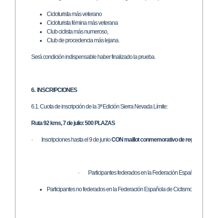
Cicloturista más veterano
Cicloturista fémina más veterana
Club ciclista más numeroso,
Club de procedencia más lejana.
Será condición indispensable haber finalizado la prueba.
6. INSCRIPCIONES
6.1. Cuota de inscripción de la 3ª Edición Sierra Nevada Límite:
Ruta 92 kms, 7 de julio: 500 PLAZAS
· Inscripciones hasta el 9 de junio
CON maillot conmemorativo de regalo
:
· Participantes federados en la Federación Española de Cicli
Participantes no federados en la Federación Española de Ciclismo: 46,00 € (36,