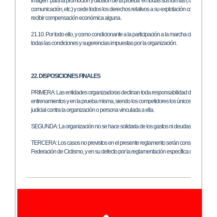
imagen para la promoción y difusión de la prueba en todas sus formas ( radio, prensa, v
comunicación, etc.) y cede todos los derechos relativos a su explotación comercial y pu
recibir compensación económica alguna.
21.10. Por todo ello, y como condicionante a la participación a la marcha cicloturista, 
todas las condiciones y sugerencias impuestas por la organización.
22. DISPOSICIONES FINALES
PRIMERA: Las entidades organizadoras declinan toda responsabilidad de la que pueda 
entrenamientos y en la prueba misma, siendo los competidores los únicos responsab
judicial contra la organización o persona vinculada a ella.
SEGUNDA: La organización no se hace solidaria de los gastos ni deudas que pudieran 
TERCERA: Los casos no previstos en el presente reglamento serán considerados por 
Federación de Ciclismo, y en su defecto por la reglamentación específica de la Unión Ci