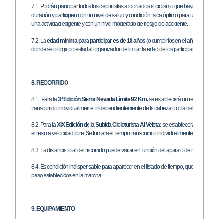
7.1. Podrán participar todos los deportistas aficionados al ciclismo que hayan realizad
duración y participen con un nivel de salud y condición física óptimo para un esfuerzo 
una actividad exigente y con un nivel moderado de riesgo de accidente.
7.2. La
edad mínima para participar es de 18 años
(o cumplirlos en el año en curso)
donde se otorga potestad al organizador de limitar la edad de los participantes en funció
8. RECORRIDO
8.1 . Para la
3ª Edición Sierra Nevada Límite 92 Km.
se establecerá un recorrido tota
transcurrido individualmente, independientemente de la cabeza o cola del pelotón.
8.2. Para la
XIX Edición de la Subida Cicloturista Al Veleta:
se establecerá un recorrid
el resto a velocidad libre. Se tomará el tiempo transcurrido individualmente, independ
8.3. La distancia total del recorrido puede variar en función del aparato de medida de ca
8.4. Es condición indispensable para aparecer en el listado de tiempo, que el corred
paso establecidos en la marcha.
9. EQUIPAMIENTO