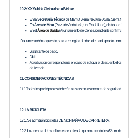
10.2: XIX Subida Cicloturista al Veleta:
En la
Secretaría Técnica
de Mamut Sierra Nevada (Avda. Sierra Nevada 126, C
En
Área de Meta
(Plaza de Andalucía, s/n. Pradollano), el sábado 7 de julio de
En el
Área de Salida
(Ayuntamiento de Cenes, pendiente confirmación) el día 
Documentación requerida para la recogida de dorsales tanto propia como en represent
Justificante de pago.
DNI
Acreditación correspondiente en caso de solicitar el descuento (licencia fede
de licencia.
11. CONSIDERACIONES TÉCNICAS
11.1 Todos los participantes deberán ajustarse a las normas de seguridad establecidas (
12. LA BICICLETA
12.1.
Se admitirán bicicletas DE MONTAÑA O DE CARRETERA.
12.2. La anchura del manillar se recomienda que no exceda los 62 cm. de ancho, si la 