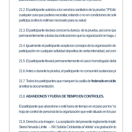
21.2. El participante autoriza a los servicios sanitarios de la prueba “3ª Edición Sierra
cualquier cura que pudiera necesitar, estando o no en condiciones de solicitarla; an
participa si ellos lo estiman necesario para su salud.
21.3. El participante declara conocer la dureza de la prueba, así como que el itinerar
permanentemente a todas las indicaciones que la organización le haga, con la finalid
21.4. Igualmente el participante acepta los consejos de la organización de realizar e
participación en cualquier actividad deportiva de cierta intensidad, así como la importa
21.5. El participante llevará permanentemente el casco homologado debidamente pues
21.6. Antes o durante la prueba, el participante no consumirá sustancias prohibidas 
21.7. Todos los participantes que marquen la casilla de
federado en ciclismo
deberán 
al retirar la documentación.
21.8.
ABANDONOS Y FUERA DE TIEMPO EN CONTROLES.
El participante que abandone o esté fuera de tiempo en el paso por los “cementerios de
hoja de control de personal de la organización que esté situado en los puntos de contr
21.9. Derecho a la imagen.- La aceptación del presente reglamento implica obligatoria
Sierra Nevada Límite – XIX Subida Cicloturista al Veleta” a la grabación total o parcia