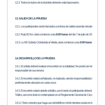
12.3. Todos los tubos de la bicicleta deberán estar taponados.
13. SALIDA DE LA PRUEBA
13.1. Los participantes serán llamados a la línea de salida sesenta minutos antes de la
13.2. Ruta 92 Km. dará comienzo a las
8:00 horas
del día 7 de julio de 2012 finalizan
13.3. La XIX Subida Cicloturista al Veleta, dará comienzo a las
9:00 horas
del día 8 de 
14. DESARROLLO DE LA PRUEBA
14.1. El ciclista deberá realizar el recorrido en su totalidad. No podrá ser remolcado por
responsable de sus errores.
14.2. El recorrido estará señalizado, no balizado, siendo responsabilidad del corredor l
perfectamente ubicados en cada cruce.
14.3. El recorrido estará abierto al tráfico, por lo tanto el participante deberá respe
Tráfico, así como todo lo contemplado en el Reglamento General de Circulación, siguie
14.3.1 Todo corredor que haga uso del teléfono móvil mientras rueda en bicicleta será