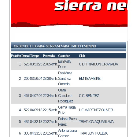
ORDEN DE LLEGADA - SIERRA NEVADA LIMITE FEMENINO
Posición
Dorsal
Tiempo
Promedio
Corredor
Club
Erin Kelly
1
525
03:53:25
23,65kmh.
C.D. TRIATLON GRANADA
Dunn
Eva Maria
2
260
03:56:04
23,38kmh.
Sanchez
EM TEAMBIKE
Olmedo
Olivia
3
467
04:07:06
22,34kmh.
Carretero
C.C. BENITEZ
Rodriguez
Gema Raga
4
522
04:09:13
22,15kmh.
UC MARTINEZ OLIVER
Ruiz
Patricia Bueno
5
436
04:32:18
20,27kmh.
TRIATLON AQUASLAVA
Pérez
Antonia Luna
6
305
04:33:53
20,15kmh.
TRIATLON HUELVA
Gomez