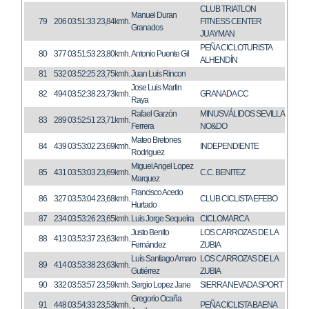
CLUB TRIATLON
Manuel Duran
79
206
03:51:33
23,84kmh.
FITNESS CENTER
Granados
JUAYMAN
PEÑA CICLOTURISTA
80
377
03:51:53
23,80kmh.
Antonio Puente Gil
ALHENDÍN
81
532
03:52:25
23,75kmh.
Juan Luis Rincon
Jose Luis Martin
82
494
03:52:38
23,73kmh.
GRANADA CC
Raya
Rafael Garzón
MINUSVÁLIDOS SEVILLA
83
289
03:52:51
23,71kmh.
Ferrera
NO&DO
Mateo Bretones
84
439
03:53:02
23,69kmh.
INDEPENDIENTE
Rodriguez
Miguel Angel Lopez
85
431
03:53:03
23,69kmh.
C.C. BENITEZ
Marquez
Francisco Acedo
86
327
03:53:04
23,68kmh.
CLUB CICLISTA EFEBO
Hurtado
87
234
03:53:26
23,65kmh.
Luis Jorge Sequeira
CICLOMARCA
Justo Benito
LOS CARROZAS DE LA
88
413
03:53:37
23,63kmh.
Fernández
ZUBIA
Luís Santiago Amaro
LOS CARROZAS DE LA
89
414
03:53:38
23,63kmh.
Gutiérrez
ZUBIA
90
332
03:53:57
23,59kmh.
Sergio Lopez Jane
SIERRA NEVADA SPORT
Gregorio Ocaña
91
448
03:54:33
23,53kmh.
PEÑA CICLISTA BAENA