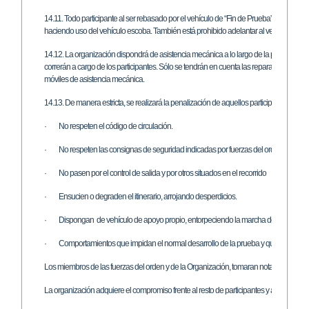
14.11. Todo participante al ser rebasado por el vehículo de “Fin de Prueba” se considera
haciendo uso del vehículo escoba. También está prohibido adelantar al vehículo “Apertu
14.12. La organización dispondrá de asistencia mecánica a lo largo de la prueba. En c
correrán a cargo de los participantes. Sólo se tendrán en cuenta las reparaciones que s
móviles de asistencia mecánica.
14.13. De manera estricta, se realizará la penalización de aquellos participantes que:
·
No respeten el código de circulación.
·
No respeten las consignas de seguridad indicadas por fuerzas del orden y por la
·
No pasen por el control de salida y por otros situados en el recorrido
·
Ensucien o degraden el itinerario, arrojando desperdicios.
·
Dispongan de vehículo de apoyo propio, entorpeciendo la marcha del resto.
·
Comportamientos que impidan el normal desarrollo de la prueba y que vayan en 
Los miembros de las fuerzas del orden y de la Organización, tomaran nota de aquello
La organización adquiere el compromiso frente al resto de participantes y a las autor