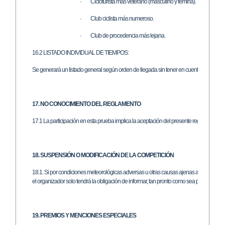
· Cicloturista más veterano (masculino y fémina).
· Club ciclista más numeroso.
· Club de procedencia más lejana.
16.2 LISTADO INDIVIDUAL DE TIEMPOS:
Se generará un listado general según orden de llegada sin tener en cuenta categoría
17. NO CONOCIMIENTO DEL REGLAMENTO
17.1 La participación en esta prueba implica la aceptación del presente reglamento. 
18. SUSPENSIÓN O MODIFICACIÓN DE LA COMPETICIÓN
18.1. Si por condiciones meteorológicas adversas u otras causas ajenas a la organizac
el organizador solo tendrá la obligación de informar, tan pronto como sea posible a los 
19. PREMIOS Y MENCIONES ESPECIALES