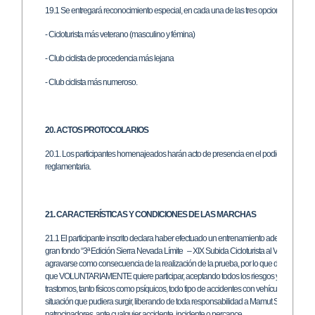
19.1 Se entregará reconocimiento especial, en cada una de las tres opciones al:
- Cicloturista más veterano (masculino y fémina)
- Club ciclista de procedencia más lejana
- Club ciclista más numeroso.
20. ACTOS PROTOCOLARIOS
20.1. Los participantes homenajeados harán acto de presencia en el podio, para cumpli
reglamentaria.
21. CARACTERÍSTICAS Y CONDICIONES DE LAS MARCHAS
21.1 El participante inscrito declara haber efectuado un entrenamiento adecuado para l
gran fondo “3ª Edición Sierra Nevada Límite – XIX Subida Cicloturista al Veleta” (en 
agravarse como consecuencia de la realización de la prueba, por lo que declara estar
que VOLUNTARIAMENTE quiere participar, aceptando todos los riesgos y situaciones 
trastornos, tanto físicos como psíquicos, todo tipo de accidentes con vehículos de tra
situación que pudiera surgir, liberando de toda responsabilidad a Mamut Sierra Neva
patrocinadores, ante cualquier accidente, incidente o percance.