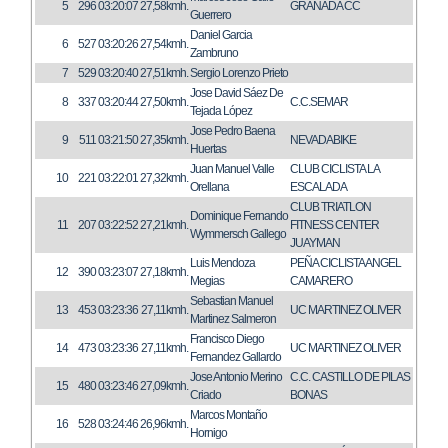
5
296
03:20:07
27,58kmh.
GRANADA CC
Guerrero
Daniel Garcia
6
527
03:20:26
27,54kmh.
Zambruno
7
529
03:20:40
27,51kmh.
Sergio Lorenzo Prieto
Jose David Sáez De
8
337
03:20:44
27,50kmh.
C.C.SEMAR
Tejada López
Jose Pedro Baena
9
511
03:21:50
27,35kmh.
NEVADABIKE
Huertas
Juan Manuel Valle
CLUB CICLISTA LA
10
221
03:22:01
27,32kmh.
Orellana
ESCALADA
CLUB TRIATLON
Dominique Fernando
11
207
03:22:52
27,21kmh.
FITNESS CENTER
Wymmersch Gallego
JUAYMAN
Luis Mendoza
PEÑA CICLISTA ANGEL
12
390
03:23:07
27,18kmh.
Megias
CAMARERO
Sebastian Manuel
13
453
03:23:36
27,11kmh.
UC MARTINEZ OLIVER
Martinez Salmeron
Francisco Diego
14
473
03:23:36
27,11kmh.
UC MARTINEZ OLIVER
Fernandez Gallardo
Jose Antonio Merino
C.C. CASTILLO DE PILAS
15
480
03:23:46
27,09kmh.
Criado
BONAS
Marcos Montaño
16
528
03:24:46
26,96kmh.
Hornigo