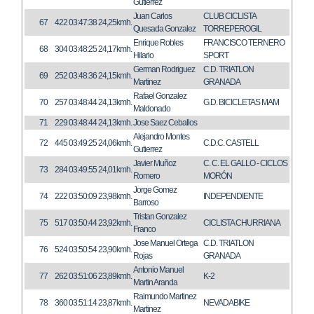
Gutierrez
Juan Carlos
CLUB CICLISTA
67
422
03:47:38
24,25kmh.
Quesada Gonzalez
TORREPEROGIL
Enrique Robles
FRANCISCO TERNERO
68
304
03:48:25
24,17kmh.
Hilario
SPORT
German Rodriguez
C.D. TRIATLON
69
252
03:48:36
24,15kmh.
Martinez
GRANADA
Rafael Gonzalez
70
257
03:48:44
24,13kmh.
G.D. BICICLETAS MAM
Maldonado
71
229
03:48:44
24,13kmh.
Jose Saez Ceballos
Alejandro Montes
72
445
03:49:25
24,06kmh.
C.D.C. CASTELL
Gutierrez
Javier Muñoz
C. C. EL GALLO - CICLOS
73
284
03:49:55
24,01kmh.
Romero
MORÓN
Jorge Gomez
74
222
03:50:09
23,98kmh.
INDEPENDIENTE
Barroso
Tristan Gonzalez
75
517
03:50:44
23,92kmh.
CICLISTA CHURRIANA
Franco
Jose Manuel Ortega
C.D. TRIATLON
76
524
03:50:54
23,90kmh.
Rojas
GRANADA
Antonio Manuel
77
262
03:51:06
23,89kmh.
K-2
Martin Aranda
Raimundo Martinez
78
360
03:51:14
23,87kmh.
NEVADABIKE
Martinez