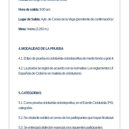
Hora de salida
:
9:00 am
Lugar de Salida:
Ayto. de Cenes de la Vega (pendiente de confirmación) Avda. Sierr
Meta:
Veleta (3.293 m.)
4. MODALIDAD DE LA PRUEBA
4.1. El tipo de prueba es cicloturista-ciclodeportiva de medio fondo y gran fondo.
4.2. La prueba se regirá de acuerdo con la normativa: Los reglamentos UCI del Deport
Española de Ciclismo en materia de cicloturismo.
5. CATEGORIAS
5.1. Como prueba cicloturista-ciclodeportiva, en el Evento Cicloturista 3ª Edición Sierr
categorías.
5.2. No obstante existirá un censo de los participantes que hayan finalizado la prueba 
5.3. Se entregará distinción especial a los siguientes participantes: