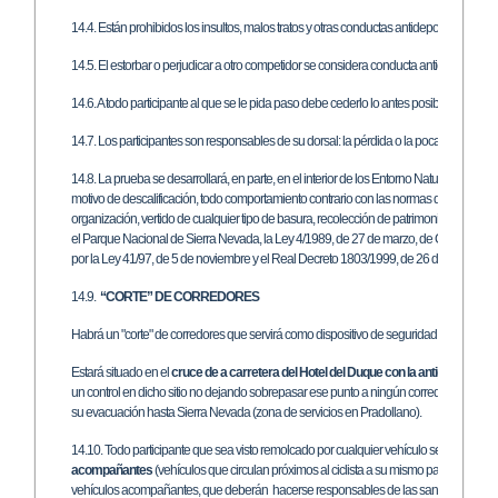
14.4. Están prohibidos los insultos, malos tratos y otras conductas antideportivas, sien
14.5. El estorbar o perjudicar a otro competidor se considera conducta antideportiva,
14.6. A todo participante al que se le pida paso debe cederlo lo antes posible y de ma
14.7. Los participantes son responsables de su dorsal: la pérdida o la poca visibilidad
14.8. La prueba se desarrollará, en parte, en el interior de los Entorno Natural y Naci
motivo de descalificación, todo comportamiento contrario con las normas de dichos parq
organización, vertido de cualquier tipo de basura, recolección de patrimonio natural, e
el Parque Nacional de Sierra Nevada, la Ley 4/1989, de 27 de marzo, de Conservación 
por la Ley 41/97, de 5 de noviembre y el Real Decreto 1803/1999, de 26 de noviembre
14.9.
“CORTE” DE CORREDORES
Habrá un "corte" de corredores que servirá como dispositivo de seguridad y evacuaci
Estará situado en el
cruce de a carretera del Hotel del Duque con la antigua carre
un control en dicho sitio no dejando sobrepasar ese punto a ningún corredor a partir d
su evacuación hasta Sierra Nevada (zona de servicios en Pradollano).
14.10. Todo participante que sea visto remolcado por cualquier vehículo será sancion
acompañantes
(vehículos que circulan próximos al ciclista a su mismo paso) de ac
vehículos acompañantes, que deberán hacerse responsables de las sanciones que el 