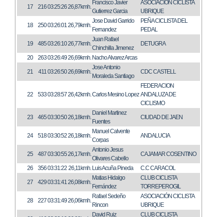
Francisco Javier
ASOCIACIÓN CICLISTA
17
216
03:25:26
26,87kmh.
Gutierrez Garcia
UBRIQUE
Jose David Garrido
PEÑA CICLISTA DEL
18
250
03:26:01
26,79kmh.
Fernandez
PEDAL
Juan Rafael
19
485
03:26:10
26,77kmh.
DETUGRA
Chinchilla Jimenez
20
263
03:26:49
26,69kmh.
Nacho Alvarez Arcas
Jose Antonio
21
411
03:26:50
26,69kmh.
CDC CASTELL
Moraleda Santiago
FEDERACION
22
533
03:28:57
26,42kmh.
Carlos Mesino Lopez
ANDALUZA DE
CICLISMO
Daniel Martinez
23
465
03:30:50
26,18kmh.
CIUDAD DE JAEN
Fuentes
Manuel Calvente
24
518
03:30:52
26,18kmh.
ANDALUCIA
Corpas
Antonio Jesus
25
487
03:30:55
26,17kmh.
CAJAMAR COSENTINO
Olivares Cabello
26
356
03:31:22
26,11kmh.
Luis Acuña Pineda
C.C CARACOL
Matias Hidalgo
CLUB CICLISTA
27
429
03:31:41
26,08kmh.
Fernández
TORREPEROGIL
Rafael Sedeño
ASOCIACIÓN CICLISTA
28
227
03:31:49
26,06kmh.
Rincon
UBRIQUE
David Ruiz
CLUB CICLISTA